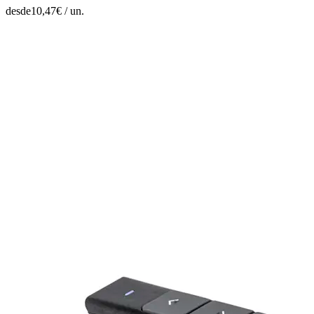
desde
10,47
€ /
un.