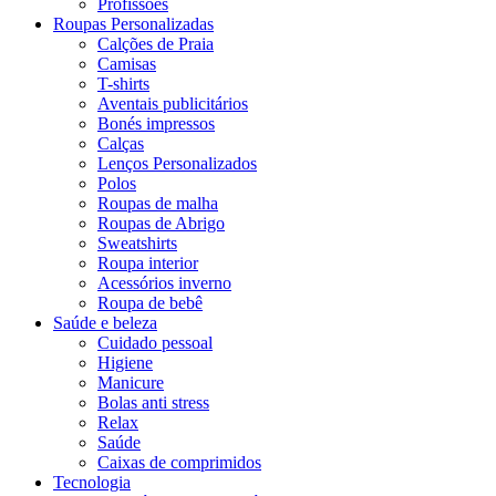
Profissões
Roupas Personalizadas
Calções de Praia
Camisas
T-shirts
Aventais publicitários
Bonés impressos
Calças
Lenços Personalizados
Polos
Roupas de malha
Roupas de Abrigo
Sweatshirts
Roupa interior
Acessórios inverno
Roupa de bebê
Saúde e beleza
Cuidado pessoal
Higiene
Manicure
Bolas anti stress
Relax
Saúde
Caixas de comprimidos
Tecnologia