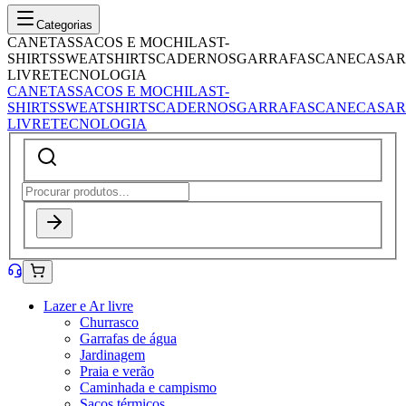
Categorias
CANETAS
SACOS E MOCHILAS
T-
SHIRTS
SWEATSHIRTS
CADERNOS
GARRAFAS
CANECAS
AR
LIVRE
TECNOLOGIA
CANETAS
SACOS E MOCHILAS
T-
SHIRTS
SWEATSHIRTS
CADERNOS
GARRAFAS
CANECAS
AR
LIVRE
TECNOLOGIA
Lazer e Ar livre
Churrasco
Garrafas de água
Jardinagem
Praia e verão
Caminhada e campismo
Sacos térmicos