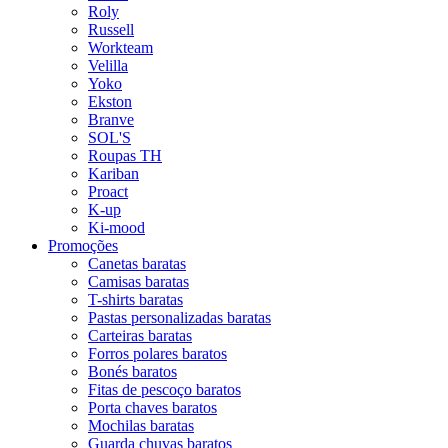
Roly
Russell
Workteam
Velilla
Yoko
Ekston
Branve
SOL'S
Roupas TH
Kariban
Proact
K-up
Ki-mood
Promoções
Canetas baratas
Camisas baratas
T-shirts baratas
Pastas personalizadas baratas
Carteiras baratas
Forros polares baratos
Bonés baratos
Fitas de pescoço baratos
Porta chaves baratos
Mochilas baratas
Guarda chuvas baratos