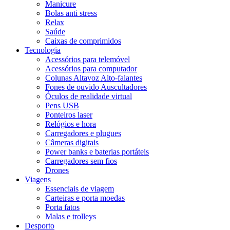
Manicure
Bolas anti stress
Relax
Saúde
Caixas de comprimidos
Tecnologia
Acessórios para telemóvel
Acessórios para computador
Colunas Altavoz Alto-falantes
Fones de ouvido Auscultadores
Óculos de realidade virtual
Pens USB
Ponteiros laser
Relógios e hora
Carregadores e plugues
Câmeras digitais
Power banks e baterias portáteis
Carregadores sem fios
Drones
Viagens
Essenciais de viagem
Carteiras e porta moedas
Porta fatos
Malas e trolleys
Desporto