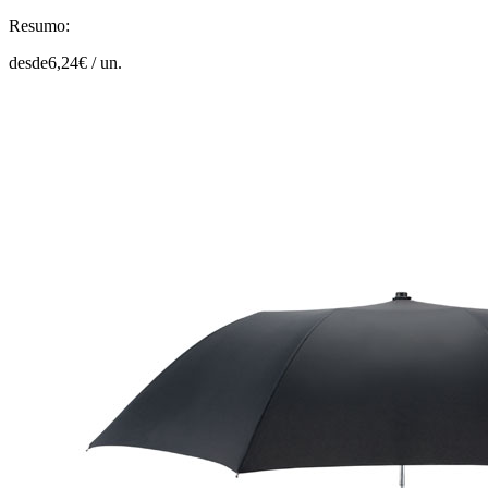
Resumo:
desde
6,24
€ /
un.