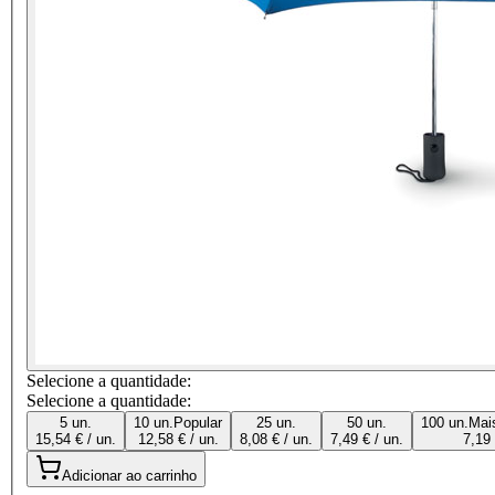
Selecione a quantidade:
Selecione a quantidade:
5 un.
10 un.
Popular
25 un.
50 un.
100 un.
Mai
15,54 € / un.
12,58 € / un.
8,08 € / un.
7,49 € / un.
7,19 
Adicionar ao carrinho