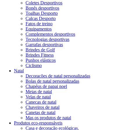
Coletes Desportivos
Bonés desportivos
Toalhas Desporto
Calças Desporto
Fatos de treino
Equipamentos
Complementos desportivos
Tecnologias desportivas
Garrafas desportivas
Brindes de Golf
Brindes Fitness
Punhos elásticos
Ciclismo
Natal
Decorações de natal personalizadas
Bolas de natal personalizadas
Chapéus de papai noel
Meias de natal
Velas de natal
Canecas de natal
Chaveiros de natal
Canetas de natal
Mas os produtos de natal
Produtos eco-responsáveis
Casa e decoração ecológicas.