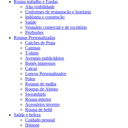
Roupa trabalho e Fardas
Alta visibilidade
Uniformes de restauração e hotelaria
Indústria e construção
Saúde
Vestuário comercial e de escritório
Profissões
Roupas Personalizadas
Calções de Praia
Camisas
T-shirts
Aventais publicitários
Bonés impressos
Calças
Lenços Personalizados
Polos
Roupas de malha
Roupas de Abrigo
Sweatshirts
Roupa interior
Acessórios inverno
Roupa de bebê
Saúde e beleza
Cuidado pessoal
Higiene