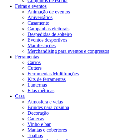
Conjuntos de escrita
Feiras e eventos
Animação de eventos
Aniversários
Casamento
Campanhas eleitorais
Despedidas de solteiro
Eventos desportivos
Manifestações
Merchandising para eventos e congressos
Ferramentas
Carros
Cutters
Ferramentas Multifunções
Kits de ferramentas
Lanternas
Fitas métricas
Casa
Atmosfera e velas
Brindes para cozinha
Decoração
Canecas
Vinho e bar
Mantas e cobertores
Toalhas