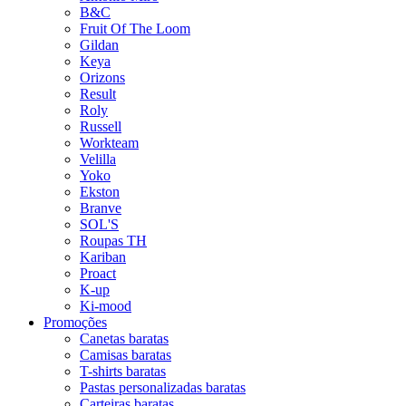
B&C
Fruit Of The Loom
Gildan
Keya
Orizons
Result
Roly
Russell
Workteam
Velilla
Yoko
Ekston
Branve
SOL'S
Roupas TH
Kariban
Proact
K-up
Ki-mood
Promoções
Canetas baratas
Camisas baratas
T-shirts baratas
Pastas personalizadas baratas
Carteiras baratas