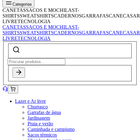
Categorias
CANETAS
SACOS E MOCHILAS
T-
SHIRTS
SWEATSHIRTS
CADERNOS
GARRAFAS
CANECAS
AR
LIVRE
TECNOLOGIA
CANETAS
SACOS E MOCHILAS
T-
SHIRTS
SWEATSHIRTS
CADERNOS
GARRAFAS
CANECAS
AR
LIVRE
TECNOLOGIA
Lazer e Ar livre
Churrasco
Garrafas de água
Jardinagem
Praia e verão
Caminhada e campismo
Sacos térmicos