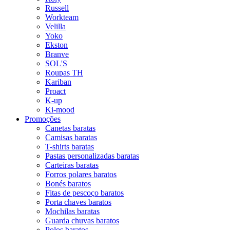
Russell
Workteam
Velilla
Yoko
Ekston
Branve
SOL'S
Roupas TH
Kariban
Proact
K-up
Ki-mood
Promoções
Canetas baratas
Camisas baratas
T-shirts baratas
Pastas personalizadas baratas
Carteiras baratas
Forros polares baratos
Bonés baratos
Fitas de pescoço baratos
Porta chaves baratos
Mochilas baratas
Guarda chuvas baratos
Polos baratos