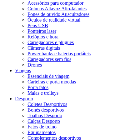
Acessórios para computador
Colunas Altavoz Alto-falantes
Fones de ouvido Auscultadores
Óculos de realidade virtual
Pens USB
Ponteiros laser
Relógios e hora
Carregadores e plugues
Câmeras digitais
Power banks e baterias portáteis
Carregadores sem fios
Drones
Viagens
Essenciais de viagem
Carteiras e porta moedas
Porta fatos
Malas e trolleys
Desporto
Coletes Desportivos
Bonés desportivos
Toalhas Desporto
Calças Desporto
Fatos de treino
Equipamentos
Complementos desportivos