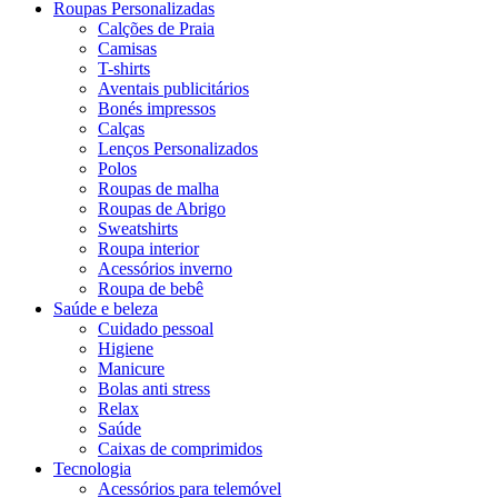
Roupas Personalizadas
Calções de Praia
Camisas
T-shirts
Aventais publicitários
Bonés impressos
Calças
Lenços Personalizados
Polos
Roupas de malha
Roupas de Abrigo
Sweatshirts
Roupa interior
Acessórios inverno
Roupa de bebê
Saúde e beleza
Cuidado pessoal
Higiene
Manicure
Bolas anti stress
Relax
Saúde
Caixas de comprimidos
Tecnologia
Acessórios para telemóvel