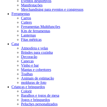
Eventos desportivos
Manifestações
Merchandising para eventos e congressos
Ferramentas
Carros
Cutters
Ferramentas Multifunções
Kits de ferramentas
Lanternas
Fitas métricas
Casa
Atmosfera e velas
Brindes para cozinha
Decoração
Canecas
Vinho e bar
Mantas e cobertores
Toalhas
Animais de estimação
molduras de foto
Crianças e brinquedos
Colorir
Baralhos e jogos de mesa
Jogos e brinquedos
Peluches personalizados