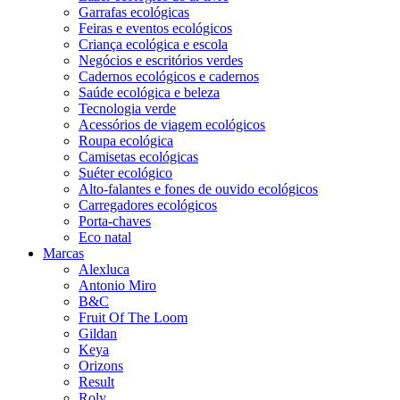
Garrafas ecológicas
Feiras e eventos ecológicos
Criança ecológica e escola
Negócios e escritórios verdes
Cadernos ecológicos e cadernos
Saúde ecológica e beleza
Tecnologia verde
Acessórios de viagem ecológicos
Roupa ecológica
Camisetas ecológicas
Suéter ecológico
Alto-falantes e fones de ouvido ecológicos
Carregadores ecológicos
Porta-chaves
Eco natal
Marcas
Alexluca
Antonio Miro
B&C
Fruit Of The Loom
Gildan
Keya
Orizons
Result
Roly