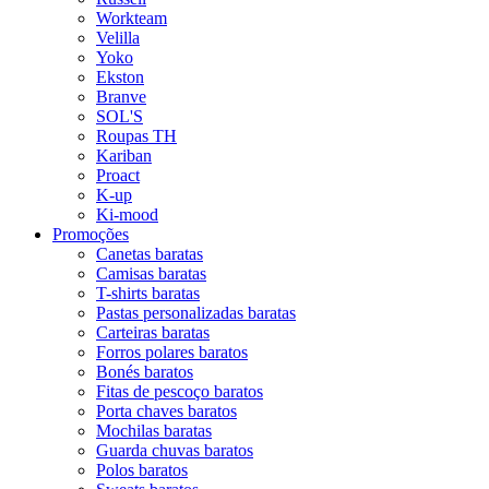
Workteam
Velilla
Yoko
Ekston
Branve
SOL'S
Roupas TH
Kariban
Proact
K-up
Ki-mood
Promoções
Canetas baratas
Camisas baratas
T-shirts baratas
Pastas personalizadas baratas
Carteiras baratas
Forros polares baratos
Bonés baratos
Fitas de pescoço baratos
Porta chaves baratos
Mochilas baratas
Guarda chuvas baratos
Polos baratos