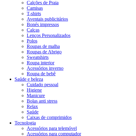
Calções de Praia
Camisas
T-shirts
Aventais publicitários
Bonés impressos
Calças
Lenços Personalizados
Polos
Roupas de malha
Roupas de Abrigo
Sweatshirts
Roupa interior
Acessórios inverno
Roupa de bebê
Saúde e beleza
Cuidado pessoal
Higiene
Manicure
Bolas anti stress
Relax
Saúde
Caixas de comprimidos
Tecnologia
Acessórios para telemóvel
Acessórios para computador