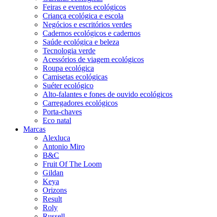
Feiras e eventos ecológicos
Criança ecológica e escola
Negócios e escritórios verdes
Cadernos ecológicos e cadernos
Saúde ecológica e beleza
Tecnologia verde
Acessórios de viagem ecológicos
Roupa ecológica
Camisetas ecológicas
Suéter ecológico
Alto-falantes e fones de ouvido ecológicos
Carregadores ecológicos
Porta-chaves
Eco natal
Marcas
Alexluca
Antonio Miro
B&C
Fruit Of The Loom
Gildan
Keya
Orizons
Result
Roly
Russell