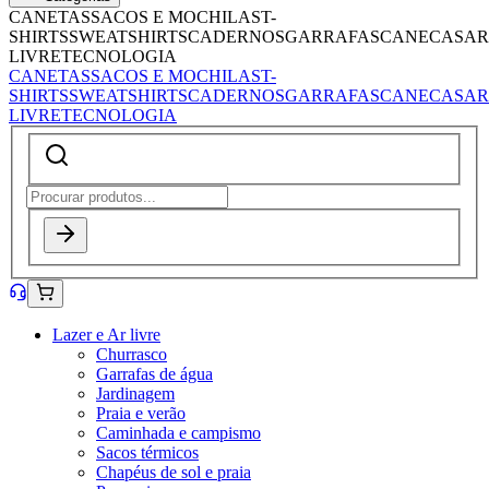
CANETAS
SACOS E MOCHILAS
T-
SHIRTS
SWEATSHIRTS
CADERNOS
GARRAFAS
CANECAS
AR
LIVRE
TECNOLOGIA
CANETAS
SACOS E MOCHILAS
T-
SHIRTS
SWEATSHIRTS
CADERNOS
GARRAFAS
CANECAS
AR
LIVRE
TECNOLOGIA
Lazer e Ar livre
Churrasco
Garrafas de água
Jardinagem
Praia e verão
Caminhada e campismo
Sacos térmicos
Chapéus de sol e praia