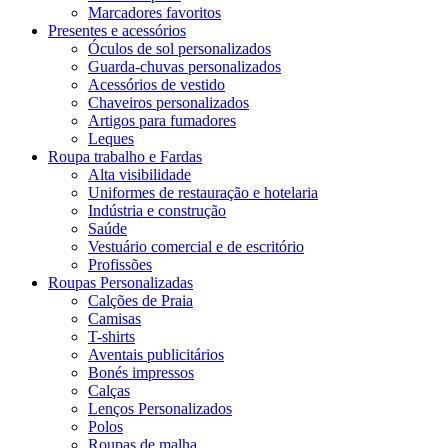
Marcadores favoritos
Presentes e acessórios
Óculos de sol personalizados
Guarda-chuvas personalizados
Acessórios de vestido
Chaveiros personalizados
Artigos para fumadores
Leques
Roupa trabalho e Fardas
Alta visibilidade
Uniformes de restauração e hotelaria
Indústria e construção
Saúde
Vestuário comercial e de escritório
Profissões
Roupas Personalizadas
Calções de Praia
Camisas
T-shirts
Aventais publicitários
Bonés impressos
Calças
Lenços Personalizados
Polos
Roupas de malha