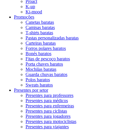
Proact
K-up
Ki-mood
Promoções
Canetas baratas
Camisas baratas
T-shirts baratas
Pastas personalizadas baratas
Carteiras baratas
Forros polares baratos
Bonés baratos
Fitas de pescoço baratos
Porta chaves baratos
Mochilas baratas
Guarda chuvas baratos
Polos baratos
Sweats baratos
Presentes por setor
Presentes para professores
Presentes para médicos
Presentes para enfermeiras
Presentes para ciclistas
Presentes para jogadores
Presentes para motociclistas
Presentes para viajantes