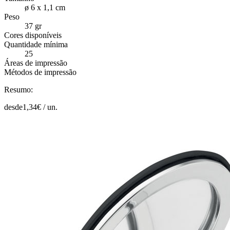
ø 6 x 1,1 cm
Peso
37 gr
Cores disponíveis
Quantidade mínima
25
Áreas de impressão
Métodos de impressão
Resumo:
desde
1,34
€ /
un.