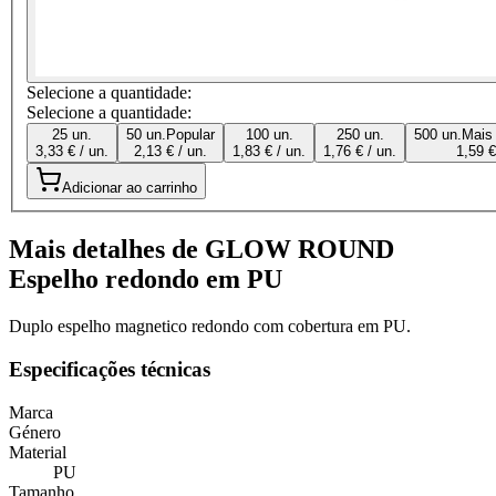
Selecione a quantidade:
Selecione a quantidade:
25 un.
50 un.
Popular
100 un.
250 un.
500 un.
Mais
3,33 € / un.
2,13 € / un.
1,83 € / un.
1,76 € / un.
1,59 €
Adicionar ao carrinho
Mais detalhes de GLOW ROUND
Espelho redondo em PU
Duplo espelho magnetico redondo com cobertura em PU.
Especificações técnicas
Marca
Género
Material
PU
Tamanho