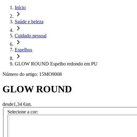
Início
Saúde e beleza
Cuidado pessoal
Espelhos
GLOW ROUND Espelho redondo em PU
Número do artigo: 15MO9008
GLOW ROUND
desde
1,34 €
un.
Selecione a cor: