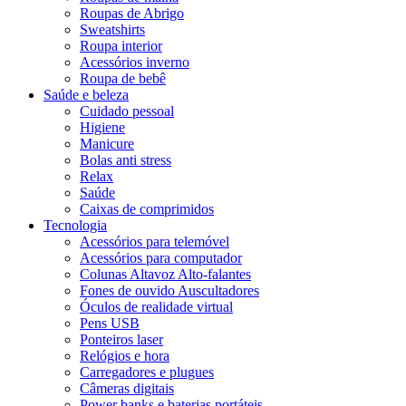
Roupas de Abrigo
Sweatshirts
Roupa interior
Acessórios inverno
Roupa de bebê
Saúde e beleza
Cuidado pessoal
Higiene
Manicure
Bolas anti stress
Relax
Saúde
Caixas de comprimidos
Tecnologia
Acessórios para telemóvel
Acessórios para computador
Colunas Altavoz Alto-falantes
Fones de ouvido Auscultadores
Óculos de realidade virtual
Pens USB
Ponteiros laser
Relógios e hora
Carregadores e plugues
Câmeras digitais
Power banks e baterias portáteis