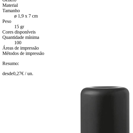
Material
Tamanho
ø 1,9 x 7 cm
Peso
15 gr
Cores disponíveis
Quantidade mínima
100
Áreas de impressão
Métodos de impressão
Resumo:
desde
0,27
€ /
un.