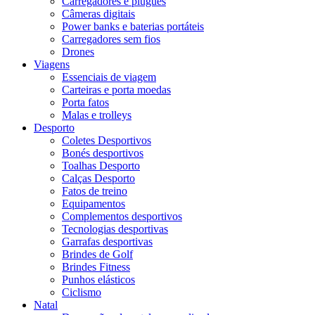
Carregadores e plugues
Câmeras digitais
Power banks e baterias portáteis
Carregadores sem fios
Drones
Viagens
Essenciais de viagem
Carteiras e porta moedas
Porta fatos
Malas e trolleys
Desporto
Coletes Desportivos
Bonés desportivos
Toalhas Desporto
Calças Desporto
Fatos de treino
Equipamentos
Complementos desportivos
Tecnologias desportivas
Garrafas desportivas
Brindes de Golf
Brindes Fitness
Punhos elásticos
Ciclismo
Natal