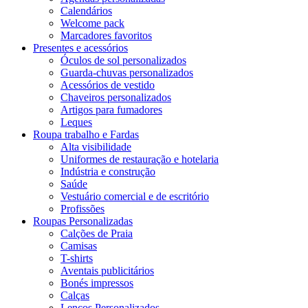
Calendários
Welcome pack
Marcadores favoritos
Presentes e acessórios
Óculos de sol personalizados
Guarda-chuvas personalizados
Acessórios de vestido
Chaveiros personalizados
Artigos para fumadores
Leques
Roupa trabalho e Fardas
Alta visibilidade
Uniformes de restauração e hotelaria
Indústria e construção
Saúde
Vestuário comercial e de escritório
Profissões
Roupas Personalizadas
Calções de Praia
Camisas
T-shirts
Aventais publicitários
Bonés impressos
Calças
Lenços Personalizados