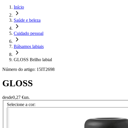
Início
Saúde e beleza
Cuidado pessoal
Bálsamos labiais
GLOSS Brilho labial
Número do artigo: 15IT2698
GLOSS
desde
0,27 €
un.
Selecione a cor: