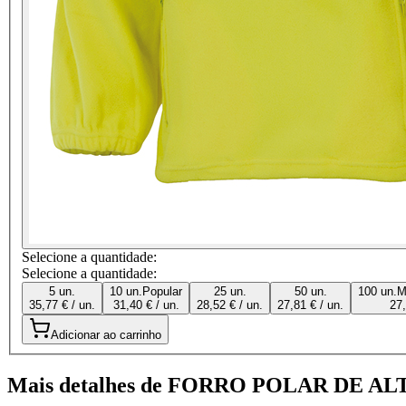
Selecione a quantidade:
Selecione a quantidade:
5 un.
10 un.
Popular
25 un.
50 un.
100 un.
M
35,77 € / un.
31,40 € / un.
28,52 € / un.
27,81 € / un.
27,
Adicionar ao carrinho
Mais detalhes de FORRO POLAR DE AL