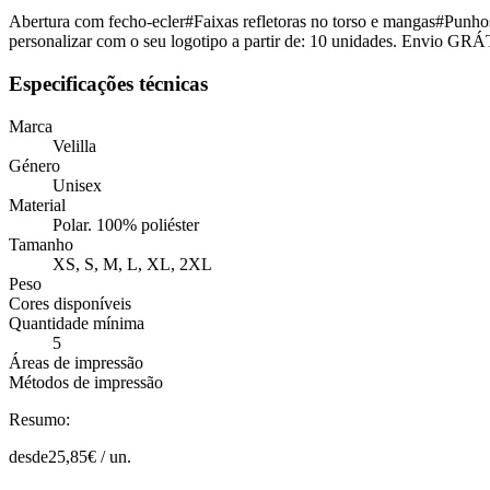
Abertura com fecho-ecler#Faixas refletoras no torso e mangas#P
personalizar com o seu logotipo a partir de: 10 unidades. Envio GRÁ
Especificações técnicas
Marca
Velilla
Género
Unisex
Material
Polar. 100% poliéster
Tamanho
XS, S, M, L, XL, 2XL
Peso
Cores disponíveis
Quantidade mínima
5
Áreas de impressão
Métodos de impressão
Resumo:
desde
25,85
€ /
un.