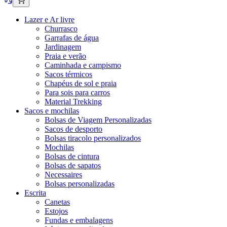
Lazer e Ar livre
Churrasco
Garrafas de água
Jardinagem
Praia e verão
Caminhada e campismo
Sacos térmicos
Chapéus de sol e praia
Para sois para carros
Material Trekking
Sacos e mochilas
Bolsas de Viagem Personalizadas
Sacos de desporto
Bolsas tiracolo personalizados
Mochilas
Bolsas de cintura
Bolsas de sapatos
Necessaires
Bolsas personalizadas
Escrita
Canetas
Estojos
Fundas e embalagens