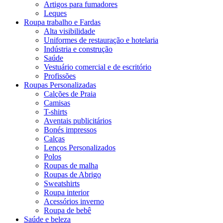
Artigos para fumadores
Leques
Roupa trabalho e Fardas
Alta visibilidade
Uniformes de restauração e hotelaria
Indústria e construção
Saúde
Vestuário comercial e de escritório
Profissões
Roupas Personalizadas
Calções de Praia
Camisas
T-shirts
Aventais publicitários
Bonés impressos
Calças
Lenços Personalizados
Polos
Roupas de malha
Roupas de Abrigo
Sweatshirts
Roupa interior
Acessórios inverno
Roupa de bebê
Saúde e beleza