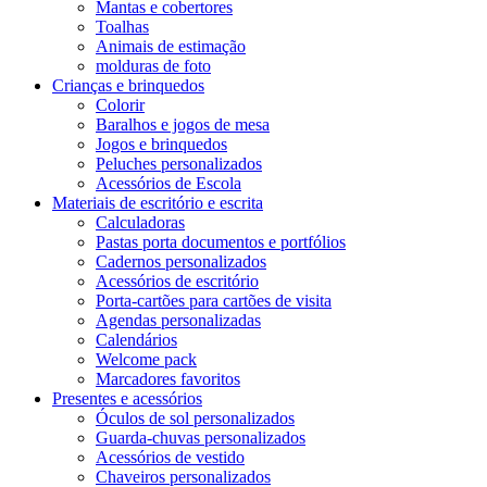
Mantas e cobertores
Toalhas
Animais de estimação
molduras de foto
Crianças e brinquedos
Colorir
Baralhos e jogos de mesa
Jogos e brinquedos
Peluches personalizados
Acessórios de Escola
Materiais de escritório e escrita
Calculadoras
Pastas porta documentos e portfólios
Cadernos personalizados
Acessórios de escritório
Porta-cartões para cartões de visita
Agendas personalizadas
Calendários
Welcome pack
Marcadores favoritos
Presentes e acessórios
Óculos de sol personalizados
Guarda-chuvas personalizados
Acessórios de vestido
Chaveiros personalizados