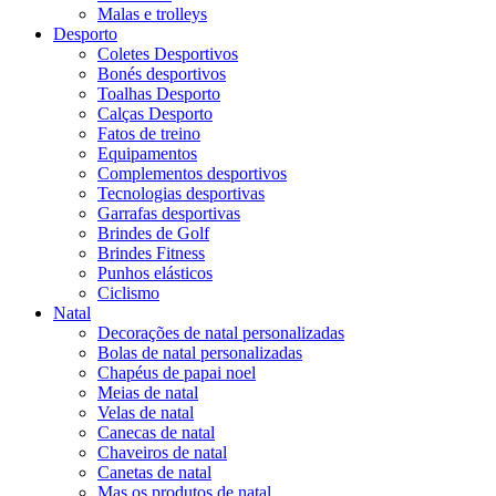
Malas e trolleys
Desporto
Coletes Desportivos
Bonés desportivos
Toalhas Desporto
Calças Desporto
Fatos de treino
Equipamentos
Complementos desportivos
Tecnologias desportivas
Garrafas desportivas
Brindes de Golf
Brindes Fitness
Punhos elásticos
Ciclismo
Natal
Decorações de natal personalizadas
Bolas de natal personalizadas
Chapéus de papai noel
Meias de natal
Velas de natal
Canecas de natal
Chaveiros de natal
Canetas de natal
Mas os produtos de natal