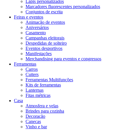
Lápis personalizados
Marcadores fluorescentes personalizados
Conjuntos de escrita
Feiras e eventos
Animação de eventos
Aniversários
Casamento
Campanhas eleitorais
Despedidas de solteiro
Eventos desportivos
Manifestações
Merchandising para eventos e congressos
Ferramentas
Carros
Cutters
Ferramentas Multifunções
Kits de ferramentas
Lanternas
Fitas métricas
Casa
Atmosfera e velas
Brindes para cozinha
Decoração
Canecas
Vinho e bar