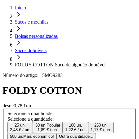
Início
Sacos e mochilas
Bolsas personalizadas
Sacos dobráveis
FOLDY COTTON Saco de algodão dobrável
Número do artigo: 15MO9283
FOLDY COTTON
desde
0,78 €
un.
Selecione a quantidade:
Selecione a quantidade:
25 un.
50 un.
Popular
100 un.
250 un.
2,48 € / un.
1,89 € / un.
1,22 € / un.
1,17 € / un.
500 un.
Mais económico!
Outra quantidade...