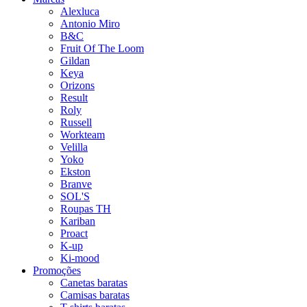
Alexluca
Antonio Miro
B&C
Fruit Of The Loom
Gildan
Keya
Orizons
Result
Roly
Russell
Workteam
Velilla
Yoko
Ekston
Branve
SOL'S
Roupas TH
Kariban
Proact
K-up
Ki-mood
Promoções
Canetas baratas
Camisas baratas