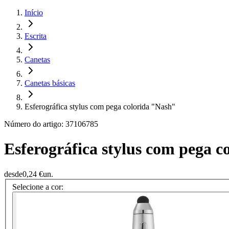
Início
Escrita
Canetas
Canetas básicas
Esferográfica stylus com pega colorida "Nash"
Número do artigo: 37106785
Esferográfica stylus com pega 
desde
0,24 €
un.
Selecione a cor: