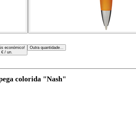
is económico!
Outra quantidade...
 € / un.
 pega colorida "Nash"