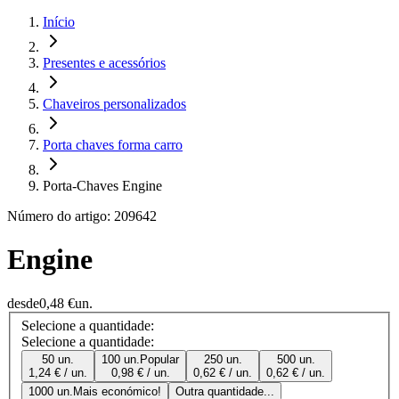
Início
Presentes e acessórios
Chaveiros personalizados
Porta chaves forma carro
Porta-Chaves Engine
Número do artigo: 209642
Engine
desde
0,48 €
un.
Selecione a quantidade:
Selecione a quantidade:
50 un.
100 un.
Popular
250 un.
500 un.
1,24 € / un.
0,98 € / un.
0,62 € / un.
0,62 € / un.
1000 un.
Mais económico!
Outra quantidade...