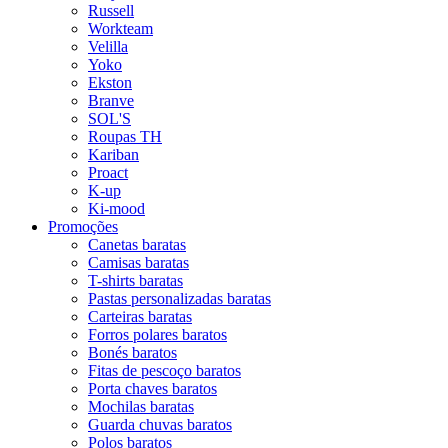
Russell
Workteam
Velilla
Yoko
Ekston
Branve
SOL'S
Roupas TH
Kariban
Proact
K-up
Ki-mood
Promoções
Canetas baratas
Camisas baratas
T-shirts baratas
Pastas personalizadas baratas
Carteiras baratas
Forros polares baratos
Bonés baratos
Fitas de pescoço baratos
Porta chaves baratos
Mochilas baratas
Guarda chuvas baratos
Polos baratos