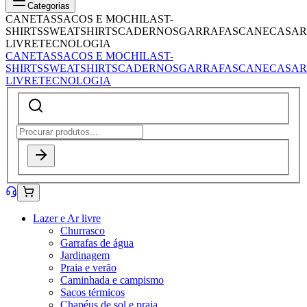
Categorias
CANETAS
SACOS E MOCHILAS
T-
SHIRTS
SWEATSHIRTS
CADERNOS
GARRAFAS
CANECAS
AR
LIVRE
TECNOLOGIA
CANETAS
SACOS E MOCHILAS
T-
SHIRTS
SWEATSHIRTS
CADERNOS
GARRAFAS
CANECAS
AR
LIVRE
TECNOLOGIA
Lazer e Ar livre
Churrasco
Garrafas de água
Jardinagem
Praia e verão
Caminhada e campismo
Sacos térmicos
Chapéus de sol e praia