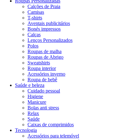
Roupas Personalizadas
Calções de Praia
Camisas
T-shirts
Aventais publicitários
Bonés impressos
Calças
Lenços Personalizados
Polos
Roupas de malha
Roupas de Abrigo
Sweatshirts
Roupa interior
Acessórios inverno
Roupa de bebê
Saúde e beleza
Cuidado pessoal
Higiene
Manicure
Bolas anti stress
Relax
Saúde
Caixas de comprimidos
Tecnologia
Acessórios para telemóvel