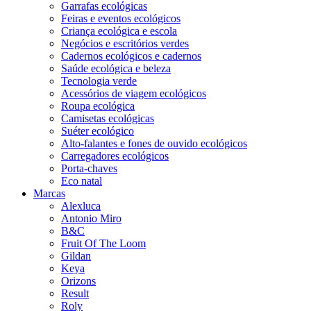
Garrafas ecológicas
Feiras e eventos ecológicos
Criança ecológica e escola
Negócios e escritórios verdes
Cadernos ecológicos e cadernos
Saúde ecológica e beleza
Tecnologia verde
Acessórios de viagem ecológicos
Roupa ecológica
Camisetas ecológicas
Suéter ecológico
Alto-falantes e fones de ouvido ecológicos
Carregadores ecológicos
Porta-chaves
Eco natal
Marcas
Alexluca
Antonio Miro
B&C
Fruit Of The Loom
Gildan
Keya
Orizons
Result
Roly