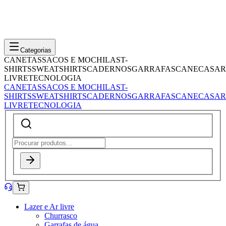
Categorias
CANETAS
SACOS E MOCHILAS
T-
SHIRTS
SWEATSHIRTS
CADERNOS
GARRAFAS
CANECAS
AR
LIVRE
TECNOLOGIA
CANETAS
SACOS E MOCHILAS
T-
SHIRTS
SWEATSHIRTS
CADERNOS
GARRAFAS
CANECAS
AR
LIVRE
TECNOLOGIA
Lazer e Ar livre
Churrasco
Garrafas de água