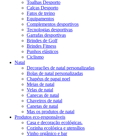
Toalhas Desporto
Calças Desporto
Fatos de treino
Equipamentos
Complementos desportivos
Tecnologias desportivas
Garrafas desportivas
Brindes de Golf
Brindes Fitness
Punhos elásticos
Ciclismo
Natal
Decorações de natal personalizadas
Bolas de natal personalizadas
Chapéus de papai noel
Meias de natal
Velas de natal
Canecas de natal
Chaveiros de natal
Canetas de natal
Mas os produtos de natal
Produtos eco-responsáveis
Casa e decoração ecológicas.
Cozinha ecológica e utensílios
Vinho orgânico e bar