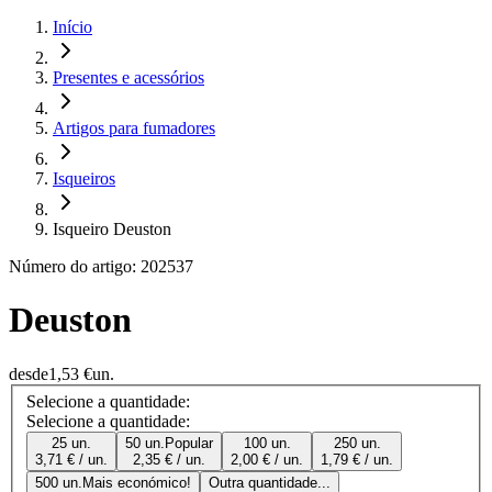
Início
Presentes e acessórios
Artigos para fumadores
Isqueiros
Isqueiro Deuston
Número do artigo: 202537
Deuston
desde
1,53 €
un.
Selecione a quantidade:
Selecione a quantidade:
25 un.
50 un.
Popular
100 un.
250 un.
3,71 € / un.
2,35 € / un.
2,00 € / un.
1,79 € / un.
500 un.
Mais económico!
Outra quantidade...