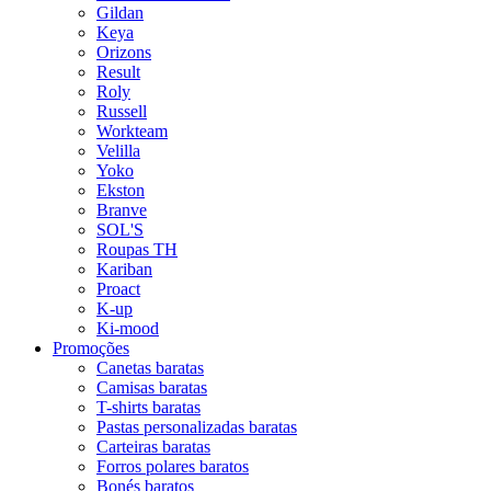
Gildan
Keya
Orizons
Result
Roly
Russell
Workteam
Velilla
Yoko
Ekston
Branve
SOL'S
Roupas TH
Kariban
Proact
K-up
Ki-mood
Promoções
Canetas baratas
Camisas baratas
T-shirts baratas
Pastas personalizadas baratas
Carteiras baratas
Forros polares baratos
Bonés baratos