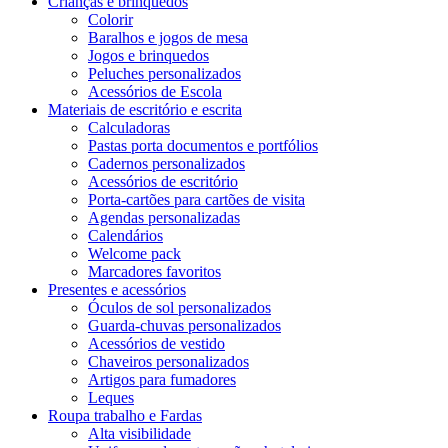
Crianças e brinquedos
Colorir
Baralhos e jogos de mesa
Jogos e brinquedos
Peluches personalizados
Acessórios de Escola
Materiais de escritório e escrita
Calculadoras
Pastas porta documentos e portfólios
Cadernos personalizados
Acessórios de escritório
Porta-cartões para cartões de visita
Agendas personalizadas
Calendários
Welcome pack
Marcadores favoritos
Presentes e acessórios
Óculos de sol personalizados
Guarda-chuvas personalizados
Acessórios de vestido
Chaveiros personalizados
Artigos para fumadores
Leques
Roupa trabalho e Fardas
Alta visibilidade