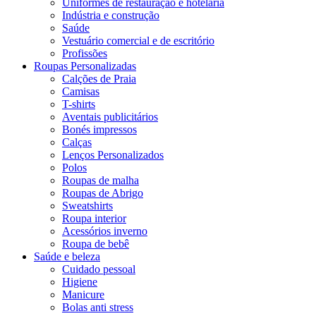
Uniformes de restauração e hotelaria
Indústria e construção
Saúde
Vestuário comercial e de escritório
Profissões
Roupas Personalizadas
Calções de Praia
Camisas
T-shirts
Aventais publicitários
Bonés impressos
Calças
Lenços Personalizados
Polos
Roupas de malha
Roupas de Abrigo
Sweatshirts
Roupa interior
Acessórios inverno
Roupa de bebê
Saúde e beleza
Cuidado pessoal
Higiene
Manicure
Bolas anti stress