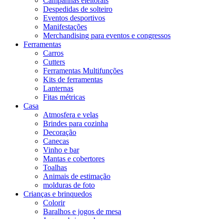
Campanhas eleitorais
Despedidas de solteiro
Eventos desportivos
Manifestações
Merchandising para eventos e congressos
Ferramentas
Carros
Cutters
Ferramentas Multifunções
Kits de ferramentas
Lanternas
Fitas métricas
Casa
Atmosfera e velas
Brindes para cozinha
Decoração
Canecas
Vinho e bar
Mantas e cobertores
Toalhas
Animais de estimação
molduras de foto
Crianças e brinquedos
Colorir
Baralhos e jogos de mesa