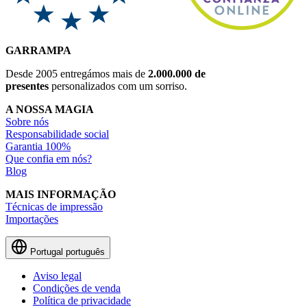
GARRAMPA
Desde 2005 entregámos mais de
2.000.000 de
presentes
personalizados com um sorriso.
A NOSSA MAGIA
Sobre nós
Responsabilidade social
Garantia 100%
Que confia em nós?
Blog
MAIS INFORMAÇÃO
Técnicas de impressão
Importações
Portugal
português
Aviso legal
Condições de venda
Política de privacidade