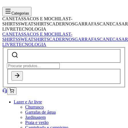
Categorias
CANETAS
SACOS E MOCHILAS
T-
SHIRTS
SWEATSHIRTS
CADERNOS
GARRAFAS
CANECAS
AR
LIVRE
TECNOLOGIA
CANETAS
SACOS E MOCHILAS
T-
SHIRTS
SWEATSHIRTS
CADERNOS
GARRAFAS
CANECAS
AR
LIVRE
TECNOLOGIA
Lazer e Ar livre
Churrasco
Garrafas de água
Jardinagem
Praia e verão
Caminhada e campismo