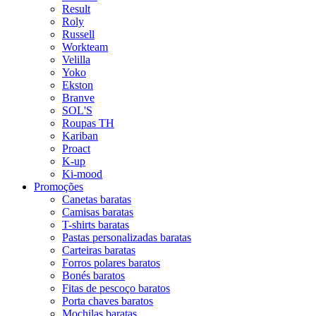
Result
Roly
Russell
Workteam
Velilla
Yoko
Ekston
Branve
SOL'S
Roupas TH
Kariban
Proact
K-up
Ki-mood
Promoções
Canetas baratas
Camisas baratas
T-shirts baratas
Pastas personalizadas baratas
Carteiras baratas
Forros polares baratos
Bonés baratos
Fitas de pescoço baratos
Porta chaves baratos
Mochilas baratas