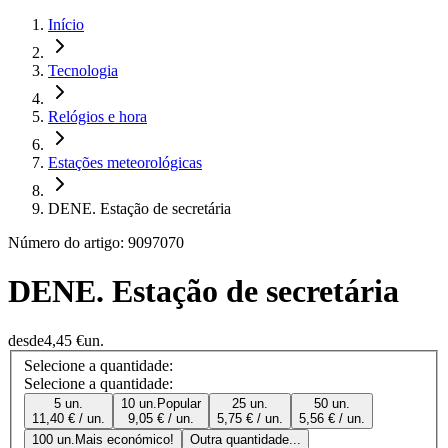
Início
Tecnologia
Relógios e hora
Estações meteorológicas
DENE. Estação de secretária
Número do artigo: 9097070
DENE. Estação de secretária
desde
4,45 €
un.
Selecione a quantidade:
Selecione a quantidade:
5 un.
10 un.
Popular
25 un.
50 un.
11,40 € / un.
9,05 € / un.
5,75 € / un.
5,56 € / un.
100 un.
Mais económico!
Outra quantidade...