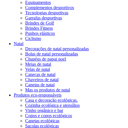
Equipamentos
Complementos desportivos
Tecnologias desportivas
Garrafas desportivas
Brindes de Golf
Brindes Fitness
Punhos elásticos
Ciclismo
Natal
Decorações de natal personalizadas
Bolas de natal personalizadas
Chapéus de papai noel
Meias de natal
Velas de natal
Canecas de natal
Chaveiros de natal
Canetas de natal
Mas os produtos de natal
Produtos eco-responsáveis
Casa e decoração ecológicas.
Cozinha ecológica e utensílios
Vinho orgânico e bar
Copos e copos ecológicos
Canetas ecológicas
Sacolas ecológicas