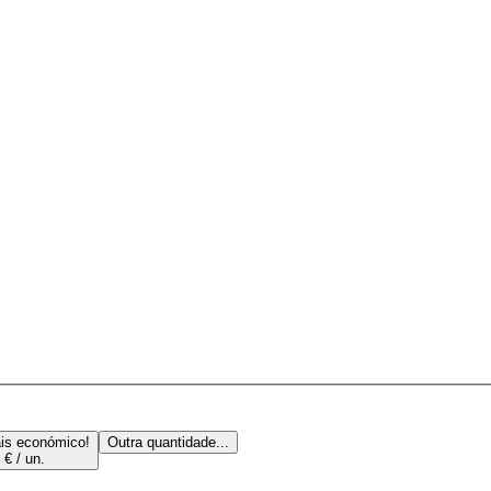
is económico!
Outra quantidade...
 € / un.