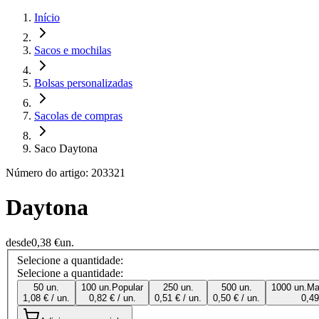
Início
Sacos e mochilas
Bolsas personalizadas
Sacolas de compras
Saco Daytona
Número do artigo: 203321
Daytona
desde
0,38 €
un.
Selecione a quantidade:
Selecione a quantidade:
50 un.
100 un.
Popular
250 un.
500 un.
1000 un.
Ma
1,08 € / un.
0,82 € / un.
0,51 € / un.
0,50 € / un.
0,49