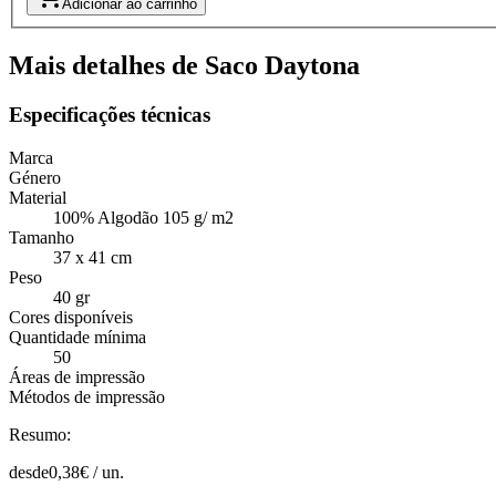
Adicionar ao carrinho
Mais detalhes de Saco Daytona
Especificações técnicas
Marca
Género
Material
100% Algodão 105 g/ m2
Tamanho
37 x 41 cm
Peso
40 gr
Cores disponíveis
Quantidade mínima
50
Áreas de impressão
Métodos de impressão
Resumo:
desde
0,38
€ /
un.