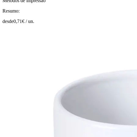
Métodos de impressão
Resumo:
desde
0,71
€ /
un.