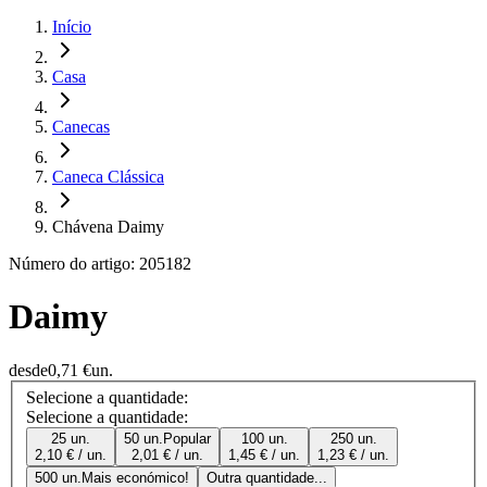
Início
Casa
Canecas
Caneca Clássica
Chávena Daimy
Número do artigo: 205182
Daimy
desde
0,71 €
un.
Selecione a quantidade:
Selecione a quantidade:
25 un.
50 un.
Popular
100 un.
250 un.
2,10 € / un.
2,01 € / un.
1,45 € / un.
1,23 € / un.
500 un.
Mais económico!
Outra quantidade...