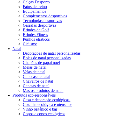
Calças Desporto
Fatos de treino
Equipamentos
Complementos desportivos
Tecnologias desportivas
Garrafas desportivas
Brindes de Golf
Brindes Fitness
Punhos elásticos
Ciclismo
Natal
Decorações de natal personalizadas
Bolas de natal personalizadas
Chapéus de papai noel
Meias de natal
Velas de natal
Canecas de natal
Chaveiros de natal
Canetas de natal
Mas os produtos de natal
Produtos eco-responsáveis
Casa e decoração ecológicas.
Cozinha ecológica e utensílios
Vinho orgânico e bar
Copos e copos ecológicos