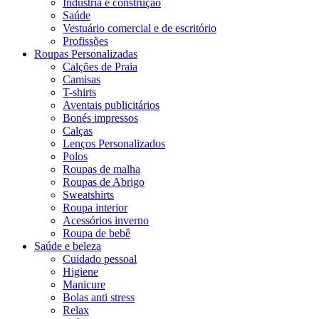
Indústria e construção
Saúde
Vestuário comercial e de escritório
Profissões
Roupas Personalizadas
Calções de Praia
Camisas
T-shirts
Aventais publicitários
Bonés impressos
Calças
Lenços Personalizados
Polos
Roupas de malha
Roupas de Abrigo
Sweatshirts
Roupa interior
Acessórios inverno
Roupa de bebê
Saúde e beleza
Cuidado pessoal
Higiene
Manicure
Bolas anti stress
Relax