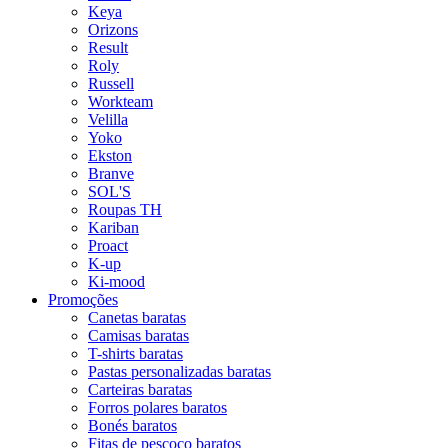
Keya
Orizons
Result
Roly
Russell
Workteam
Velilla
Yoko
Ekston
Branve
SOL'S
Roupas TH
Kariban
Proact
K-up
Ki-mood
Promoções
Canetas baratas
Camisas baratas
T-shirts baratas
Pastas personalizadas baratas
Carteiras baratas
Forros polares baratos
Bonés baratos
Fitas de pescoço baratos