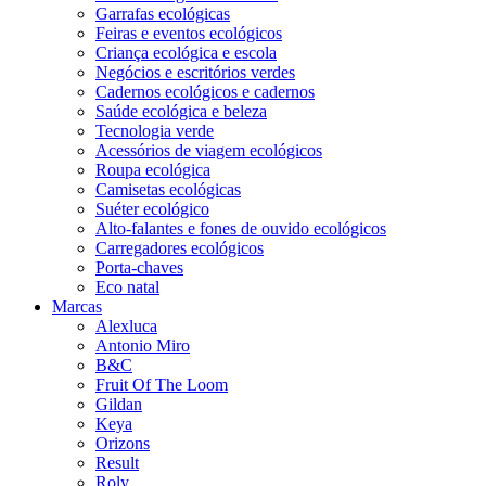
Garrafas ecológicas
Feiras e eventos ecológicos
Criança ecológica e escola
Negócios e escritórios verdes
Cadernos ecológicos e cadernos
Saúde ecológica e beleza
Tecnologia verde
Acessórios de viagem ecológicos
Roupa ecológica
Camisetas ecológicas
Suéter ecológico
Alto-falantes e fones de ouvido ecológicos
Carregadores ecológicos
Porta-chaves
Eco natal
Marcas
Alexluca
Antonio Miro
B&C
Fruit Of The Loom
Gildan
Keya
Orizons
Result
Roly