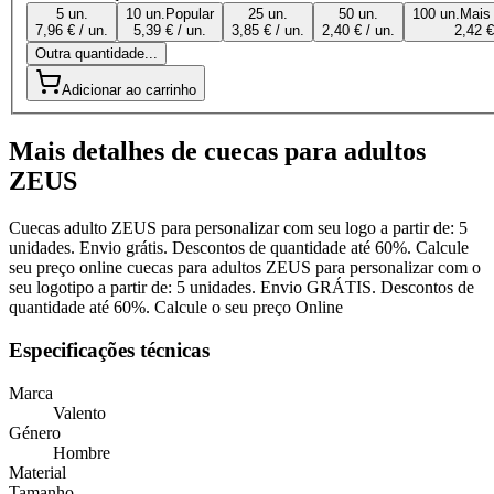
5 un.
10 un.
Popular
25 un.
50 un.
100 un.
Mais
7,96 € / un.
5,39 € / un.
3,85 € / un.
2,40 € / un.
2,42 €
Outra quantidade...
Adicionar ao carrinho
Mais detalhes de cuecas para adultos
ZEUS
Cuecas adulto ZEUS para personalizar com seu logo a partir de: 5
unidades. Envio grátis. Descontos de quantidade até 60%. Calcule
seu preço online cuecas para adultos ZEUS para personalizar com o
seu logotipo a partir de: 5 unidades. Envio GRÁTIS. Descontos de
quantidade até 60%. Calcule o seu preço Online
Especificações técnicas
Marca
Valento
Género
Hombre
Material
Tamanho