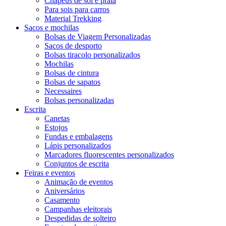
Chapéus de sol e praia
Para sois para carros
Material Trekking
Sacos e mochilas
Bolsas de Viagem Personalizadas
Sacos de desporto
Bolsas tiracolo personalizados
Mochilas
Bolsas de cintura
Bolsas de sapatos
Necessaires
Bolsas personalizadas
Escrita
Canetas
Estojos
Fundas e embalagens
Lápis personalizados
Marcadores fluorescentes personalizados
Conjuntos de escrita
Feiras e eventos
Animação de eventos
Aniversários
Casamento
Campanhas eleitorais
Despedidas de solteiro