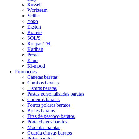
Russell
Workteam
Velilla
Yoko
Ekston
Branve
SOL'S
Roupas TH
Kariban
Proact
K-up
Ki-mood
Promoções
Canetas baratas
Camisas baratas
T-shirts baratas
Pastas personalizadas baratas
Carteiras baratas
Forros polares baratos
Bonés baratos
Fitas de pescoço baratos
Porta chaves baratos
Mochilas baratas
Guarda chuvas baratos
Polos baratos