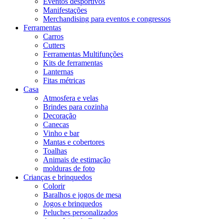
Eventos desportivos
Manifestações
Merchandising para eventos e congressos
Ferramentas
Carros
Cutters
Ferramentas Multifunções
Kits de ferramentas
Lanternas
Fitas métricas
Casa
Atmosfera e velas
Brindes para cozinha
Decoração
Canecas
Vinho e bar
Mantas e cobertores
Toalhas
Animais de estimação
molduras de foto
Crianças e brinquedos
Colorir
Baralhos e jogos de mesa
Jogos e brinquedos
Peluches personalizados