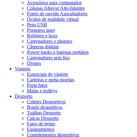
Acessórios para computador
Colunas Altavoz Alto-falantes
Fones de ouvido Auscultadores
Óculos de realidade virtual
Pens USB
Ponteiros laser
Relógios e hora
Carregadores e plugues
Câmeras digitais
Power banks e baterias portáteis
Carregadores sem fios
Drones
Viagens
Essenciais de viagem
Carteiras e porta moedas
Porta fatos
Malas e trolleys
Desporto
Coletes Desportivos
Bonés desportivos
Toalhas Desporto
Calças Desporto
Fatos de treino
Equipamentos
Complementos desportivos