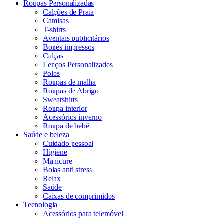
Roupas Personalizadas
Calções de Praia
Camisas
T-shirts
Aventais publicitários
Bonés impressos
Calças
Lenços Personalizados
Polos
Roupas de malha
Roupas de Abrigo
Sweatshirts
Roupa interior
Acessórios inverno
Roupa de bebê
Saúde e beleza
Cuidado pessoal
Higiene
Manicure
Bolas anti stress
Relax
Saúde
Caixas de comprimidos
Tecnologia
Acessórios para telemóvel