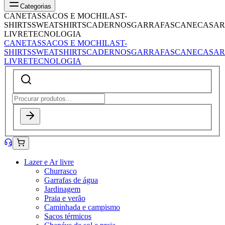
Categorias
CANETAS
SACOS E MOCHILAS
T-
SHIRTS
SWEATSHIRTS
CADERNOS
GARRAFAS
CANECAS
AR
LIVRE
TECNOLOGIA
CANETAS
SACOS E MOCHILAS
T-
SHIRTS
SWEATSHIRTS
CADERNOS
GARRAFAS
CANECAS
AR
LIVRE
TECNOLOGIA
Lazer e Ar livre
Churrasco
Garrafas de água
Jardinagem
Praia e verão
Caminhada e campismo
Sacos térmicos