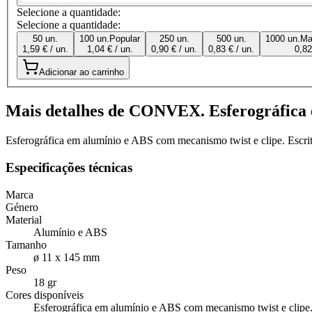
Selecione a quantidade:
Selecione a quantidade:
50 un.
100 un.
Popular
250 un.
500 un.
1000 un.
Ma
1,59 € / un.
1,04 € / un.
0,90 € / un.
0,83 € / un.
0,82
Adicionar ao carrinho
Mais detalhes de CONVEX. Esferográfica
Esferográfica em alumínio e ABS com mecanismo twist e clipe. Escri
Especificações técnicas
Marca
Género
Material
Alumínio e ABS
Tamanho
ø 11 x 145 mm
Peso
18 gr
Cores disponíveis
Esferográfica em alumínio e ABS com mecanismo twist e clipe. 