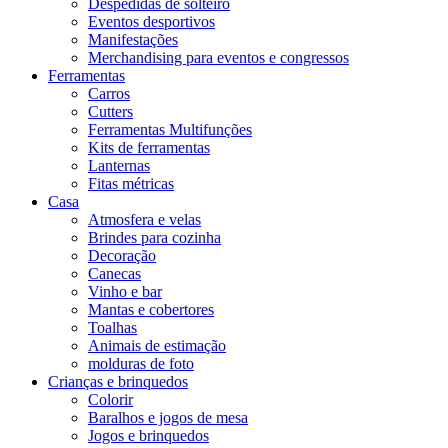
Despedidas de solteiro
Eventos desportivos
Manifestações
Merchandising para eventos e congressos
Ferramentas
Carros
Cutters
Ferramentas Multifunções
Kits de ferramentas
Lanternas
Fitas métricas
Casa
Atmosfera e velas
Brindes para cozinha
Decoração
Canecas
Vinho e bar
Mantas e cobertores
Toalhas
Animais de estimação
molduras de foto
Crianças e brinquedos
Colorir
Baralhos e jogos de mesa
Jogos e brinquedos