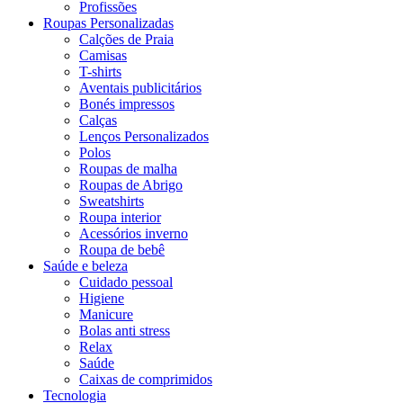
Profissões
Roupas Personalizadas
Calções de Praia
Camisas
T-shirts
Aventais publicitários
Bonés impressos
Calças
Lenços Personalizados
Polos
Roupas de malha
Roupas de Abrigo
Sweatshirts
Roupa interior
Acessórios inverno
Roupa de bebê
Saúde e beleza
Cuidado pessoal
Higiene
Manicure
Bolas anti stress
Relax
Saúde
Caixas de comprimidos
Tecnologia