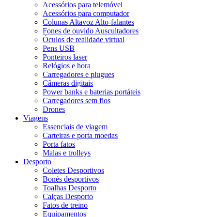
Acessórios para telemóvel
Acessórios para computador
Colunas Altavoz Alto-falantes
Fones de ouvido Auscultadores
Óculos de realidade virtual
Pens USB
Ponteiros laser
Relógios e hora
Carregadores e plugues
Câmeras digitais
Power banks e baterias portáteis
Carregadores sem fios
Drones
Viagens
Essenciais de viagem
Carteiras e porta moedas
Porta fatos
Malas e trolleys
Desporto
Coletes Desportivos
Bonés desportivos
Toalhas Desporto
Calças Desporto
Fatos de treino
Equipamentos