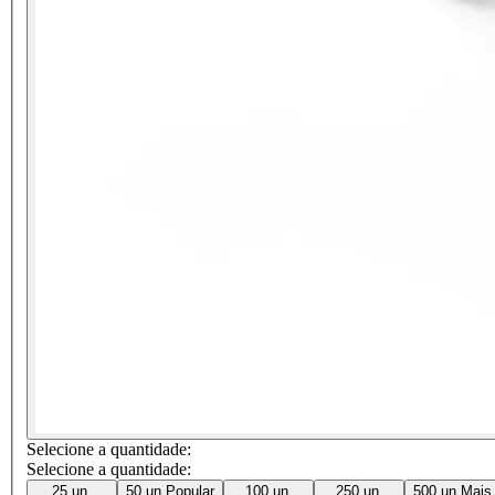
Selecione a quantidade:
Selecione a quantidade:
25 un.
50 un.
Popular
100 un.
250 un.
500 un.
Mais