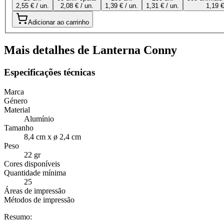
2,55 € / un.
2,08 € / un.
1,39 € / un.
1,31 € / un.
1,19 €
Adicionar ao carrinho
Mais detalhes de Lanterna Conny
Especificações técnicas
Marca
Género
Material
Alumínio
Tamanho
8,4 cm x ø 2,4 cm
Peso
22 gr
Cores disponíveis
Quantidade mínima
25
Áreas de impressão
Métodos de impressão
Resumo: