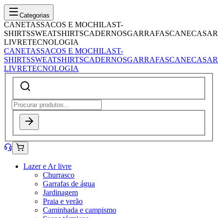
Categorias
CANETAS
SACOS E MOCHILAS
T-
SHIRTS
SWEATSHIRTS
CADERNOS
GARRAFAS
CANECAS
AR
LIVRE
TECNOLOGIA
CANETAS
SACOS E MOCHILAS
T-
SHIRTS
SWEATSHIRTS
CADERNOS
GARRAFAS
CANECAS
AR
LIVRE
TECNOLOGIA
Lazer e Ar livre
Churrasco
Garrafas de água
Jardinagem
Praia e verão
Caminhada e campismo