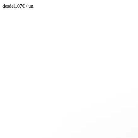
desde
1,07
€ /
un.