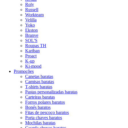
Roly
Russell
Workteam
Velilla
Yoko
Ekston
Branve
SOL'S
Roupas TH
Kariban
Proact
K-up
Ki-mood
Promoções
Canetas baratas
Camisas baratas
T-shirts baratas
Pastas personalizadas baratas
Carteiras baratas
Forros polares baratos
Bonés baratos
Fitas de pescoço baratos
Porta chaves baratos
Mochilas baratas
Guarda chuvas baratos