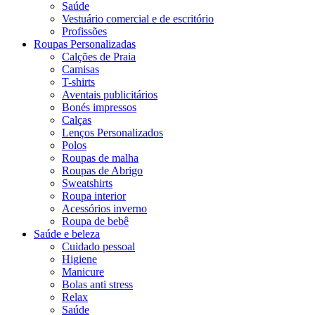
Saúde
Vestuário comercial e de escritório
Profissões
Roupas Personalizadas
Calções de Praia
Camisas
T-shirts
Aventais publicitários
Bonés impressos
Calças
Lenços Personalizados
Polos
Roupas de malha
Roupas de Abrigo
Sweatshirts
Roupa interior
Acessórios inverno
Roupa de bebê
Saúde e beleza
Cuidado pessoal
Higiene
Manicure
Bolas anti stress
Relax
Saúde