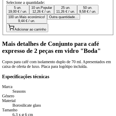
Selecione a quantidade:
5 un.
10 un.
Popular
25 un.
50 un.
19,00 € / un.
12,26 € / un.
11,26 € / un.
9,58 € / un.
100 un.
Mais económico!
Outra quantidade...
9,44 € / un.
Adicionar ao carrinho
Mais detalhes de Conjunto para café
expresso de 2 peças em vidro "Boda"
Copos para café com isolamento duplo de 70 ml. Apresentados em
caixa de oferta de luxo. Placa para logótipo incluída.
Especificações técnicas
Marca
Seasons
Género
Material
Borosilicate glass
Tamanho
6,3 x ø 6 cm