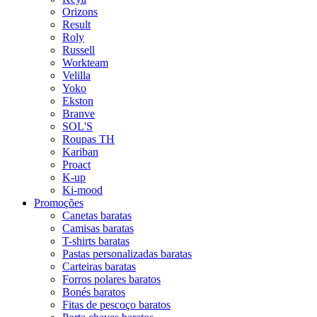
Orizons
Result
Roly
Russell
Workteam
Velilla
Yoko
Ekston
Branve
SOL'S
Roupas TH
Kariban
Proact
K-up
Ki-mood
Promoções
Canetas baratas
Camisas baratas
T-shirts baratas
Pastas personalizadas baratas
Carteiras baratas
Forros polares baratos
Bonés baratos
Fitas de pescoço baratos