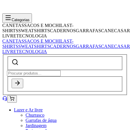
Categorias
CANETAS
SACOS E MOCHILAS
T-
SHIRTS
SWEATSHIRTS
CADERNOS
GARRAFAS
CANECAS
AR
LIVRE
TECNOLOGIA
CANETAS
SACOS E MOCHILAS
T-
SHIRTS
SWEATSHIRTS
CADERNOS
GARRAFAS
CANECAS
AR
LIVRE
TECNOLOGIA
Lazer e Ar livre
Churrasco
Garrafas de água
Jardinagem