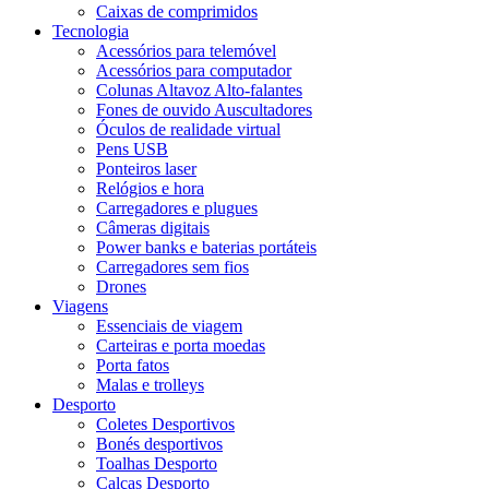
Caixas de comprimidos
Tecnologia
Acessórios para telemóvel
Acessórios para computador
Colunas Altavoz Alto-falantes
Fones de ouvido Auscultadores
Óculos de realidade virtual
Pens USB
Ponteiros laser
Relógios e hora
Carregadores e plugues
Câmeras digitais
Power banks e baterias portáteis
Carregadores sem fios
Drones
Viagens
Essenciais de viagem
Carteiras e porta moedas
Porta fatos
Malas e trolleys
Desporto
Coletes Desportivos
Bonés desportivos
Toalhas Desporto
Calças Desporto