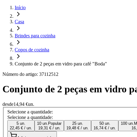
Início
Casa
Brindes para cozinha
Copos de cozinha
Conjunto de 2 peças em vidro para café "Boda"
Número do artigo: 37112512
Conjunto de 2 peças em vidro p
desde
14,94 €
un.
Selecione a quantidade:
Selecione a quantidade:
5 un.
10 un.
Popular
25 un.
50 un.
100 un.
M
22,45 € / un.
19,31 € / un.
19,48 € / un.
16,74 € / un.
16,