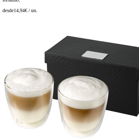
desde
14,94
€ /
un.