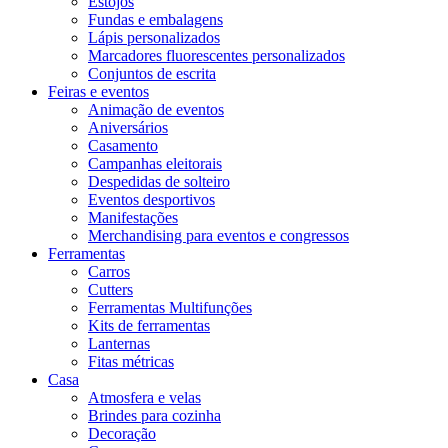
Estojos
Fundas e embalagens
Lápis personalizados
Marcadores fluorescentes personalizados
Conjuntos de escrita
Feiras e eventos
Animação de eventos
Aniversários
Casamento
Campanhas eleitorais
Despedidas de solteiro
Eventos desportivos
Manifestações
Merchandising para eventos e congressos
Ferramentas
Carros
Cutters
Ferramentas Multifunções
Kits de ferramentas
Lanternas
Fitas métricas
Casa
Atmosfera e velas
Brindes para cozinha
Decoração