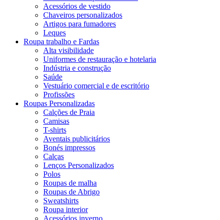
Acessórios de vestido
Chaveiros personalizados
Artigos para fumadores
Leques
Roupa trabalho e Fardas
Alta visibilidade
Uniformes de restauração e hotelaria
Indústria e construção
Saúde
Vestuário comercial e de escritório
Profissões
Roupas Personalizadas
Calções de Praia
Camisas
T-shirts
Aventais publicitários
Bonés impressos
Calças
Lenços Personalizados
Polos
Roupas de malha
Roupas de Abrigo
Sweatshirts
Roupa interior
Acessórios inverno