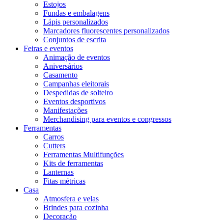
Estojos
Fundas e embalagens
Lápis personalizados
Marcadores fluorescentes personalizados
Conjuntos de escrita
Feiras e eventos
Animação de eventos
Aniversários
Casamento
Campanhas eleitorais
Despedidas de solteiro
Eventos desportivos
Manifestações
Merchandising para eventos e congressos
Ferramentas
Carros
Cutters
Ferramentas Multifunções
Kits de ferramentas
Lanternas
Fitas métricas
Casa
Atmosfera e velas
Brindes para cozinha
Decoração