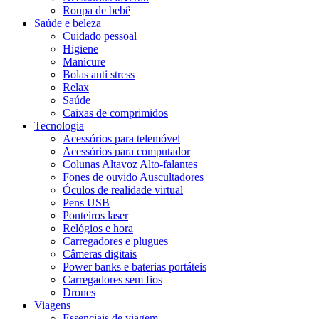
Roupa de bebê
Saúde e beleza
Cuidado pessoal
Higiene
Manicure
Bolas anti stress
Relax
Saúde
Caixas de comprimidos
Tecnologia
Acessórios para telemóvel
Acessórios para computador
Colunas Altavoz Alto-falantes
Fones de ouvido Auscultadores
Óculos de realidade virtual
Pens USB
Ponteiros laser
Relógios e hora
Carregadores e plugues
Câmeras digitais
Power banks e baterias portáteis
Carregadores sem fios
Drones
Viagens
Essenciais de viagem