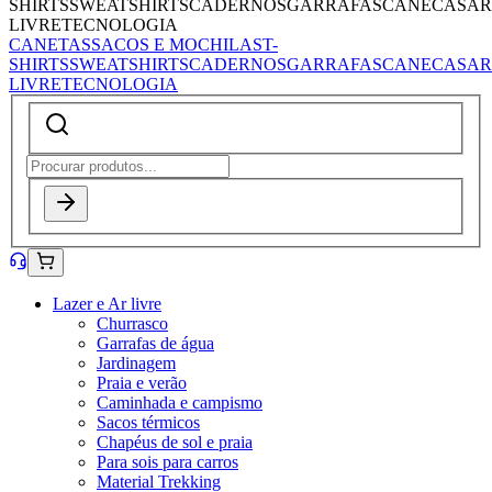
SHIRTS
SWEATSHIRTS
CADERNOS
GARRAFAS
CANECAS
AR
LIVRE
TECNOLOGIA
CANETAS
SACOS E MOCHILAS
T-
SHIRTS
SWEATSHIRTS
CADERNOS
GARRAFAS
CANECAS
AR
LIVRE
TECNOLOGIA
Lazer e Ar livre
Churrasco
Garrafas de água
Jardinagem
Praia e verão
Caminhada e campismo
Sacos térmicos
Chapéus de sol e praia
Para sois para carros
Material Trekking