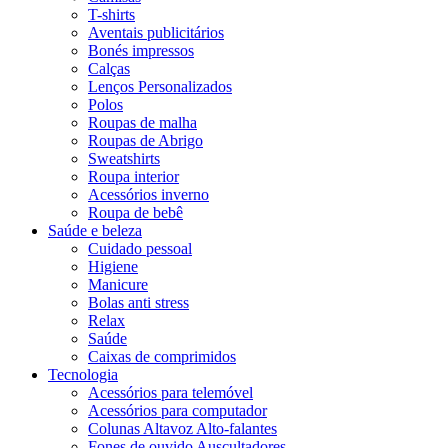
T-shirts
Aventais publicitários
Bonés impressos
Calças
Lenços Personalizados
Polos
Roupas de malha
Roupas de Abrigo
Sweatshirts
Roupa interior
Acessórios inverno
Roupa de bebê
Saúde e beleza
Cuidado pessoal
Higiene
Manicure
Bolas anti stress
Relax
Saúde
Caixas de comprimidos
Tecnologia
Acessórios para telemóvel
Acessórios para computador
Colunas Altavoz Alto-falantes
Fones de ouvido Auscultadores