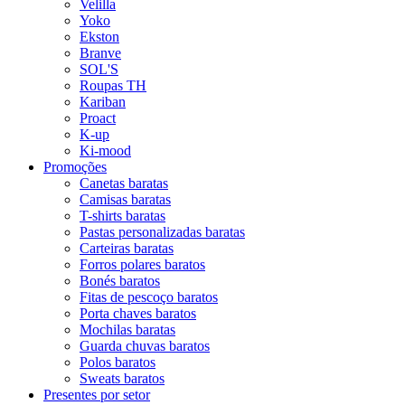
Velilla
Yoko
Ekston
Branve
SOL'S
Roupas TH
Kariban
Proact
K-up
Ki-mood
Promoções
Canetas baratas
Camisas baratas
T-shirts baratas
Pastas personalizadas baratas
Carteiras baratas
Forros polares baratos
Bonés baratos
Fitas de pescoço baratos
Porta chaves baratos
Mochilas baratas
Guarda chuvas baratos
Polos baratos
Sweats baratos
Presentes por setor