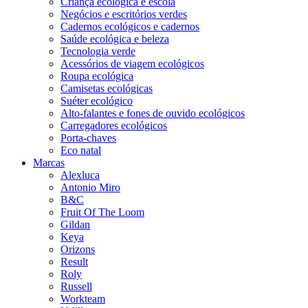
Criança ecológica e escola
Negócios e escritórios verdes
Cadernos ecológicos e cadernos
Saúde ecológica e beleza
Tecnologia verde
Acessórios de viagem ecológicos
Roupa ecológica
Camisetas ecológicas
Suéter ecológico
Alto-falantes e fones de ouvido ecológicos
Carregadores ecológicos
Porta-chaves
Eco natal
Marcas
Alexluca
Antonio Miro
B&C
Fruit Of The Loom
Gildan
Keya
Orizons
Result
Roly
Russell
Workteam