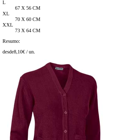
L
67 X 56 CM
XL
70 X 60 CM
XXL
73 X 64 CM
Resumo:
desde
8,10
€ /
un.