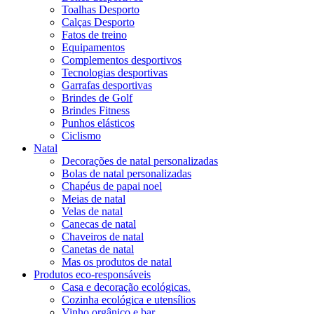
Toalhas Desporto
Calças Desporto
Fatos de treino
Equipamentos
Complementos desportivos
Tecnologias desportivas
Garrafas desportivas
Brindes de Golf
Brindes Fitness
Punhos elásticos
Ciclismo
Natal
Decorações de natal personalizadas
Bolas de natal personalizadas
Chapéus de papai noel
Meias de natal
Velas de natal
Canecas de natal
Chaveiros de natal
Canetas de natal
Mas os produtos de natal
Produtos eco-responsáveis
Casa e decoração ecológicas.
Cozinha ecológica e utensílios
Vinho orgânico e bar