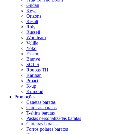
Gildan
Keya
Orizons
Result
Roly
Russell
Workteam
Velilla
Yoko
Ekston
Branve
SOL'S
Roupas TH
Kariban
Proact
K-up
Ki-mood
Promoções
Canetas baratas
Camisas baratas
T-shirts baratas
Pastas personalizadas baratas
Carteiras baratas
Forros polares baratos