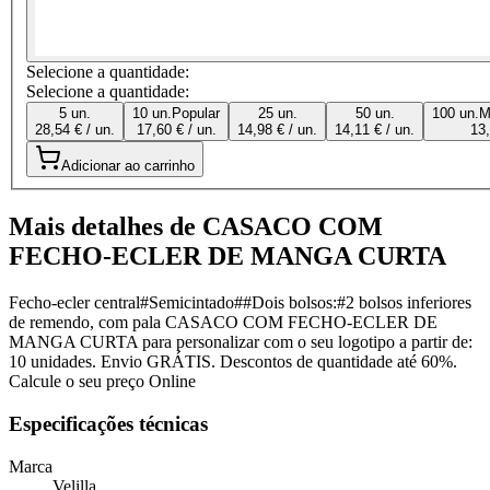
Selecione a quantidade:
Selecione a quantidade:
5 un.
10 un.
Popular
25 un.
50 un.
100 un.
M
28,54 € / un.
17,60 € / un.
14,98 € / un.
14,11 € / un.
13,
Adicionar ao carrinho
Mais detalhes de CASACO COM
FECHO-ECLER DE MANGA CURTA
Fecho-ecler central#Semicintado##Dois bolsos:#2 bolsos inferiores
de remendo, com pala CASACO COM FECHO-ECLER DE
MANGA CURTA para personalizar com o seu logotipo a partir de:
10 unidades. Envio GRÁTIS. Descontos de quantidade até 60%.
Calcule o seu preço Online
Especificações técnicas
Marca
Velilla