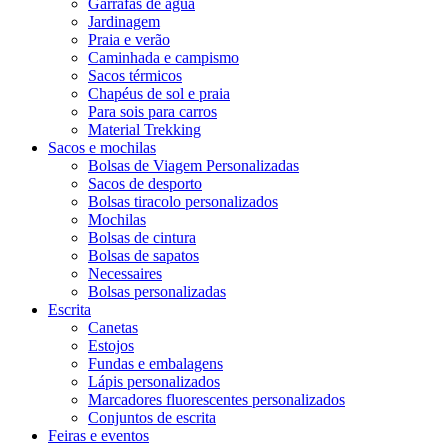
Garrafas de água
Jardinagem
Praia e verão
Caminhada e campismo
Sacos térmicos
Chapéus de sol e praia
Para sois para carros
Material Trekking
Sacos e mochilas
Bolsas de Viagem Personalizadas
Sacos de desporto
Bolsas tiracolo personalizados
Mochilas
Bolsas de cintura
Bolsas de sapatos
Necessaires
Bolsas personalizadas
Escrita
Canetas
Estojos
Fundas e embalagens
Lápis personalizados
Marcadores fluorescentes personalizados
Conjuntos de escrita
Feiras e eventos