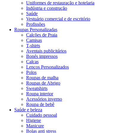
Uniformes de restauração e hotelaria
Indústria e construção
Saúde
Vestuário comercial e de escritório
Profissões
Roupas Personalizadas
Calções de Praia
Camisas
T-shirts
Aventais publicitários
Bonés impressos
Calças
Lenços Personalizados
Polos
Roupas de malha
Roupas de Abrigo
Sweatshirts
Roupa interior
Acessórios inverno
Roupa de bebê
Saúde e beleza
Cuidado pessoal
Higiene
Manicure
Bolas anti stress