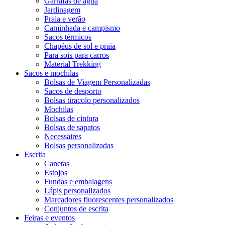
Garrafas de água
Jardinagem
Praia e verão
Caminhada e campismo
Sacos térmicos
Chapéus de sol e praia
Para sois para carros
Material Trekking
Sacos e mochilas
Bolsas de Viagem Personalizadas
Sacos de desporto
Bolsas tiracolo personalizados
Mochilas
Bolsas de cintura
Bolsas de sapatos
Necessaires
Bolsas personalizadas
Escrita
Canetas
Estojos
Fundas e embalagens
Lápis personalizados
Marcadores fluorescentes personalizados
Conjuntos de escrita
Feiras e eventos