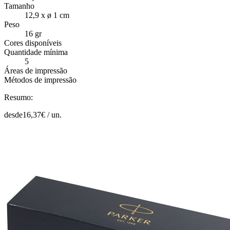
Tamanho
12,9 x ø 1 cm
Peso
16 gr
Cores disponíveis
Quantidade mínima
5
Áreas de impressão
Métodos de impressão
Resumo:
desde
16,37
€ /
un.