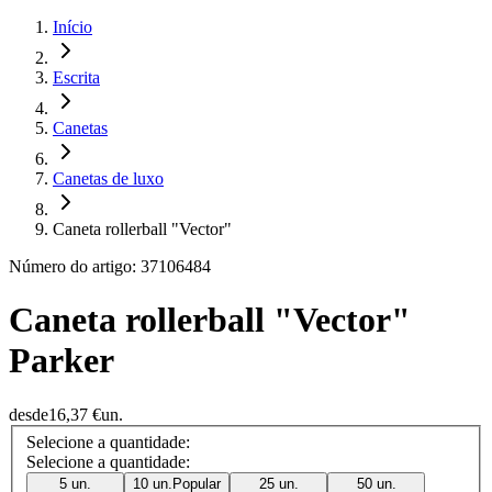
Início
Escrita
Canetas
Canetas de luxo
Caneta rollerball "Vector"
Número do artigo: 37106484
Caneta rollerball "Vector"
Parker
desde
16,37 €
un.
Selecione a quantidade:
Selecione a quantidade:
5 un.
10 un.
Popular
25 un.
50 un.