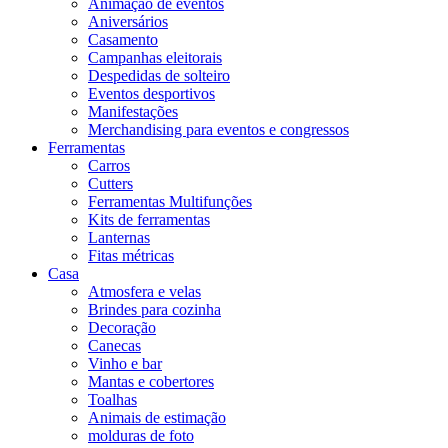
Animação de eventos
Aniversários
Casamento
Campanhas eleitorais
Despedidas de solteiro
Eventos desportivos
Manifestações
Merchandising para eventos e congressos
Ferramentas
Carros
Cutters
Ferramentas Multifunções
Kits de ferramentas
Lanternas
Fitas métricas
Casa
Atmosfera e velas
Brindes para cozinha
Decoração
Canecas
Vinho e bar
Mantas e cobertores
Toalhas
Animais de estimação
molduras de foto