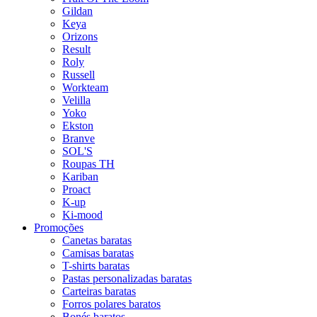
Gildan
Keya
Orizons
Result
Roly
Russell
Workteam
Velilla
Yoko
Ekston
Branve
SOL'S
Roupas TH
Kariban
Proact
K-up
Ki-mood
Promoções
Canetas baratas
Camisas baratas
T-shirts baratas
Pastas personalizadas baratas
Carteiras baratas
Forros polares baratos
Bonés baratos