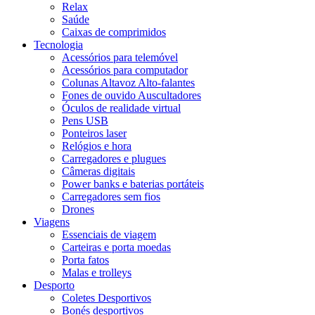
Relax
Saúde
Caixas de comprimidos
Tecnologia
Acessórios para telemóvel
Acessórios para computador
Colunas Altavoz Alto-falantes
Fones de ouvido Auscultadores
Óculos de realidade virtual
Pens USB
Ponteiros laser
Relógios e hora
Carregadores e plugues
Câmeras digitais
Power banks e baterias portáteis
Carregadores sem fios
Drones
Viagens
Essenciais de viagem
Carteiras e porta moedas
Porta fatos
Malas e trolleys
Desporto
Coletes Desportivos
Bonés desportivos