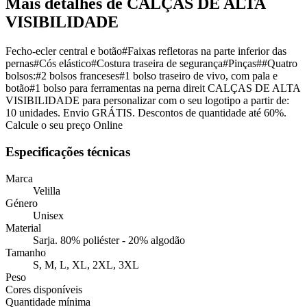
Mais detalhes de CALÇAS DE ALTA
VISIBILIDADE
Fecho-ecler central e botão#Faixas refletoras na parte inferior das
pernas#Cós elástico#Costura traseira de segurança#Pinças##Quatro
bolsos:#2 bolsos franceses#1 bolso traseiro de vivo, com pala e
botão#1 bolso para ferramentas na perna direit CALÇAS DE ALTA
VISIBILIDADE para personalizar com o seu logotipo a partir de:
10 unidades. Envio GRÁTIS. Descontos de quantidade até 60%.
Calcule o seu preço Online
Especificações técnicas
Marca
Velilla
Género
Unisex
Material
Sarja. 80% poliéster - 20% algodão
Tamanho
S, M, L, XL, 2XL, 3XL
Peso
Cores disponíveis
Quantidade mínima