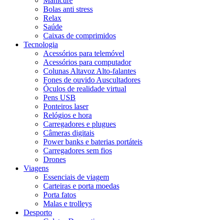
Manicure
Bolas anti stress
Relax
Saúde
Caixas de comprimidos
Tecnologia
Acessórios para telemóvel
Acessórios para computador
Colunas Altavoz Alto-falantes
Fones de ouvido Auscultadores
Óculos de realidade virtual
Pens USB
Ponteiros laser
Relógios e hora
Carregadores e plugues
Câmeras digitais
Power banks e baterias portáteis
Carregadores sem fios
Drones
Viagens
Essenciais de viagem
Carteiras e porta moedas
Porta fatos
Malas e trolleys
Desporto