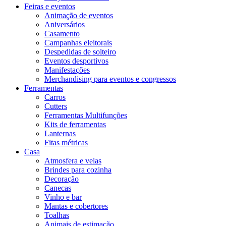
Feiras e eventos
Animação de eventos
Aniversários
Casamento
Campanhas eleitorais
Despedidas de solteiro
Eventos desportivos
Manifestações
Merchandising para eventos e congressos
Ferramentas
Carros
Cutters
Ferramentas Multifunções
Kits de ferramentas
Lanternas
Fitas métricas
Casa
Atmosfera e velas
Brindes para cozinha
Decoração
Canecas
Vinho e bar
Mantas e cobertores
Toalhas
Animais de estimação