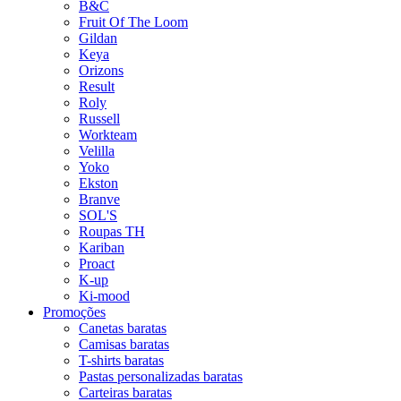
B&C
Fruit Of The Loom
Gildan
Keya
Orizons
Result
Roly
Russell
Workteam
Velilla
Yoko
Ekston
Branve
SOL'S
Roupas TH
Kariban
Proact
K-up
Ki-mood
Promoções
Canetas baratas
Camisas baratas
T-shirts baratas
Pastas personalizadas baratas
Carteiras baratas