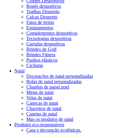
Coletes Desportivos
Bonés desportivos
Toalhas Desporto
Calças Desporto
Fatos de treino
Equipamentos
Complementos desportivos
Tecnologias desportivas
Garrafas desportivas
Brindes de Golf
Brindes Fitness
Punhos elásticos
Ciclismo
Natal
Decorações de natal personalizadas
Bolas de natal personalizadas
Chapéus de papai noel
Meias de natal
Velas de natal
Canecas de natal
Chaveiros de natal
Canetas de natal
Mas os produtos de natal
Produtos eco-responsáveis
Casa e decoração ecológicas.