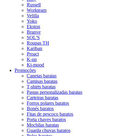
Russell
Workteam
Velilla
Yoko
Ekston
Branve
SOL'S
Roupas TH
Kariban
Proact
K-up
Ki-mood
Promoções
Canetas baratas
Camisas baratas
T-shirts baratas
Pastas personalizadas baratas
Carteiras baratas
Forros polares baratos
Bonés baratos
Fitas de pescoço baratos
Porta chaves baratos
Mochilas baratas
Guarda chuvas baratos
Polos baratos