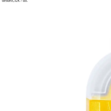
desde
0,32
€ /
un.