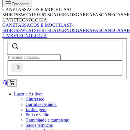
Categorias
CANETAS
SACOS E MOCHILAS
T-
SHIRTS
SWEATSHIRTS
CADERNOS
GARRAFAS
CANECAS
AR
LIVRE
TECNOLOGIA
CANETAS
SACOS E MOCHILAS
T-
SHIRTS
SWEATSHIRTS
CADERNOS
GARRAFAS
CANECAS
AR
LIVRE
TECNOLOGIA
Lazer e Ar livre
Churrasco
Garrafas de água
Jardinagem
Praia e verão
Caminhada e campismo
Sacos térmicos