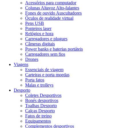
Acessórios para computador
Colunas Altavoz Alto-falantes
Fones de ouvido Auscultadores
Óculos de realidade virtual
Pens USB
Ponteiros laser
Relógios e hora
Carregadores e plugues
Câmeras digitais
Power banks e baterias portáteis
Carregadores sem fios
Drones
Viagens
Essenciais de viagem
Carteiras e porta moedas
Porta fatos
Malas e trolleys
Desporto
Coletes Desportivos
Bonés desportivos
Toalhas Desporto
Calças Desporto
Fatos de treino
Equipamentos
Complementos desportivos