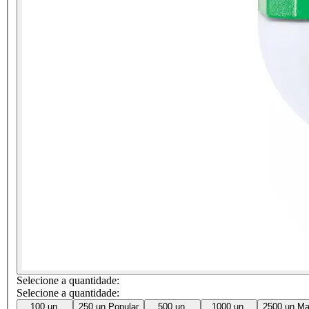
Selecione a quantidade:
Selecione a quantidade:
100 un.
250 un.
Popular
500 un.
1000 un.
2500 un.
Ma