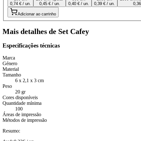
0,74 € / un.
0,45 € / un.
0,40 € / un.
0,39 € / un.
0,36
Adicionar ao carrinho
Mais detalhes de Set Cafey
Especificações técnicas
Marca
Género
Material
Tamanho
6 x 2,1 x 3 cm
Peso
20 gr
Cores disponíveis
Quantidade mínima
100
Áreas de impressão
Métodos de impressão
Resumo: