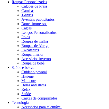
Roupas Personalizadas
Calções de Praia
Camisas
T-shirts
Aventais publicitários
Bonés impressos
Calças
Lenços Personalizados
Polos
Roupas de malha
Roupas de Abrigo
Sweatshirts
Roupa interior
Acessórios inverno
Roupa de bebê
Saúde e beleza
Cuidado pessoal
Higiene
Manicure
Bolas anti stress
Relax
Saúde
Caixas de comprimidos
Tecnologia
Acessórios para telemóvel