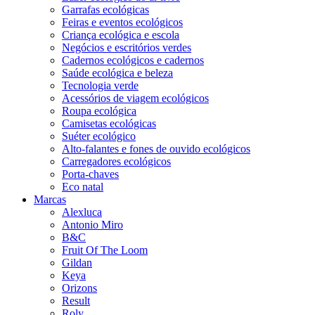
Garrafas ecológicas
Feiras e eventos ecológicos
Criança ecológica e escola
Negócios e escritórios verdes
Cadernos ecológicos e cadernos
Saúde ecológica e beleza
Tecnologia verde
Acessórios de viagem ecológicos
Roupa ecológica
Camisetas ecológicas
Suéter ecológico
Alto-falantes e fones de ouvido ecológicos
Carregadores ecológicos
Porta-chaves
Eco natal
Marcas
Alexluca
Antonio Miro
B&C
Fruit Of The Loom
Gildan
Keya
Orizons
Result
Roly