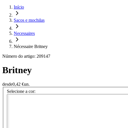
Início
Sacos e mochilas
Necessaires
Nécessaire Britney
Número do artigo: 209147
Britney
desde
0,42 €
un.
Selecione a cor: