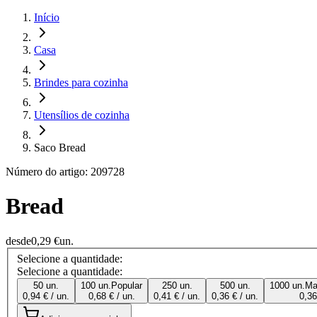
Início
Casa
Brindes para cozinha
Utensílios de cozinha
Saco Bread
Número do artigo: 209728
Bread
desde
0,29 €
un.
Selecione a quantidade:
Selecione a quantidade:
50 un.
100 un.
Popular
250 un.
500 un.
1000 un.
Ma
0,94 € / un.
0,68 € / un.
0,41 € / un.
0,36 € / un.
0,36