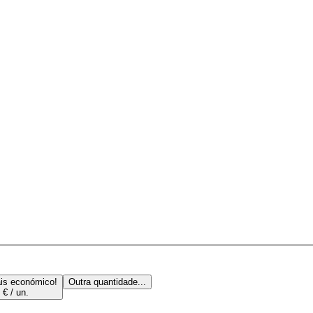
is económico!
Outra quantidade...
 € / un.