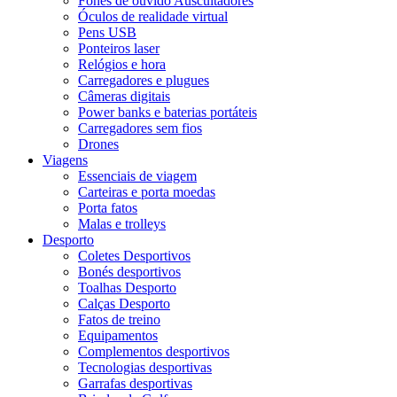
Fones de ouvido Auscultadores
Óculos de realidade virtual
Pens USB
Ponteiros laser
Relógios e hora
Carregadores e plugues
Câmeras digitais
Power banks e baterias portáteis
Carregadores sem fios
Drones
Viagens
Essenciais de viagem
Carteiras e porta moedas
Porta fatos
Malas e trolleys
Desporto
Coletes Desportivos
Bonés desportivos
Toalhas Desporto
Calças Desporto
Fatos de treino
Equipamentos
Complementos desportivos
Tecnologias desportivas
Garrafas desportivas