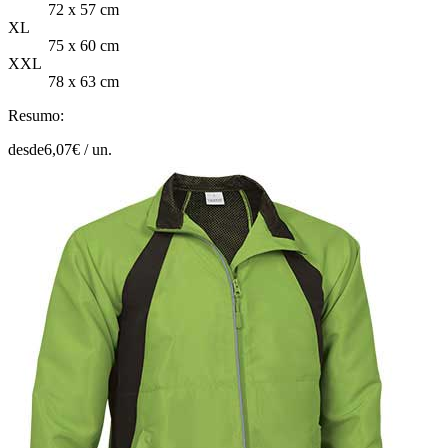
72 x 57 cm
XL
75 x 60 cm
XXL
78 x 63 cm
Resumo:
desde
6,07
€ /
un.