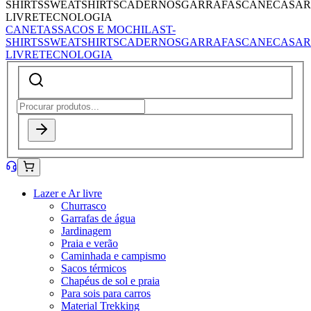
SHIRTS
SWEATSHIRTS
CADERNOS
GARRAFAS
CANECAS
AR
LIVRE
TECNOLOGIA
CANETAS
SACOS E MOCHILAS
T-
SHIRTS
SWEATSHIRTS
CADERNOS
GARRAFAS
CANECAS
AR
LIVRE
TECNOLOGIA
Lazer e Ar livre
Churrasco
Garrafas de água
Jardinagem
Praia e verão
Caminhada e campismo
Sacos térmicos
Chapéus de sol e praia
Para sois para carros
Material Trekking