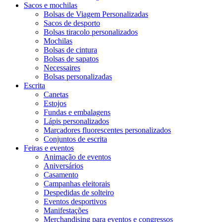
Sacos e mochilas
Bolsas de Viagem Personalizadas
Sacos de desporto
Bolsas tiracolo personalizados
Mochilas
Bolsas de cintura
Bolsas de sapatos
Necessaires
Bolsas personalizadas
Escrita
Canetas
Estojos
Fundas e embalagens
Lápis personalizados
Marcadores fluorescentes personalizados
Conjuntos de escrita
Feiras e eventos
Animação de eventos
Aniversários
Casamento
Campanhas eleitorais
Despedidas de solteiro
Eventos desportivos
Manifestações
Merchandising para eventos e congressos