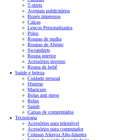
T-shirts
Aventais publicitários
Bonés impressos
Calças
Lenços Personalizados
Polos
Roupas de malha
Roupas de Abrigo
Sweatshirts
Roupa interior
Acessórios inverno
Roupa de bebê
Saúde e beleza
Cuidado pessoal
Higiene
Manicure
Bolas anti stress
Relax
Saúde
Caixas de comprimidos
Tecnologia
Acessórios para telemóvel
Acessórios para computador
Colunas Altavoz Alto-falantes