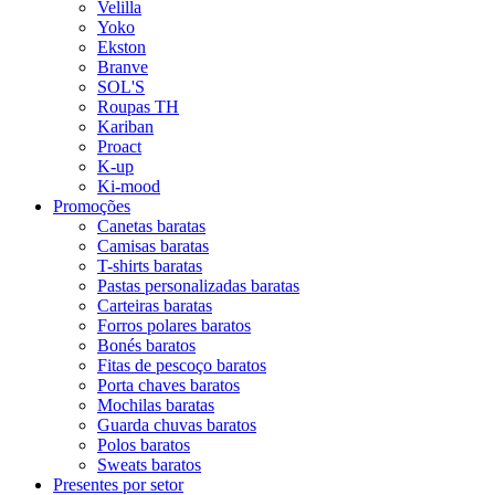
Velilla
Yoko
Ekston
Branve
SOL'S
Roupas TH
Kariban
Proact
K-up
Ki-mood
Promoções
Canetas baratas
Camisas baratas
T-shirts baratas
Pastas personalizadas baratas
Carteiras baratas
Forros polares baratos
Bonés baratos
Fitas de pescoço baratos
Porta chaves baratos
Mochilas baratas
Guarda chuvas baratos
Polos baratos
Sweats baratos
Presentes por setor