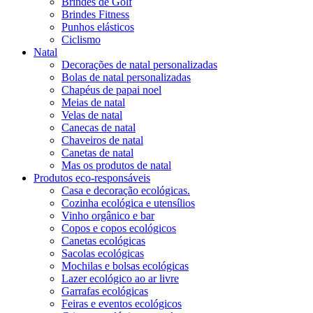
Brindes de Golf
Brindes Fitness
Punhos elásticos
Ciclismo
Natal
Decorações de natal personalizadas
Bolas de natal personalizadas
Chapéus de papai noel
Meias de natal
Velas de natal
Canecas de natal
Chaveiros de natal
Canetas de natal
Mas os produtos de natal
Produtos eco-responsáveis
Casa e decoração ecológicas.
Cozinha ecológica e utensílios
Vinho orgânico e bar
Copos e copos ecológicos
Canetas ecológicas
Sacolas ecológicas
Mochilas e bolsas ecológicas
Lazer ecológico ao ar livre
Garrafas ecológicas
Feiras e eventos ecológicos