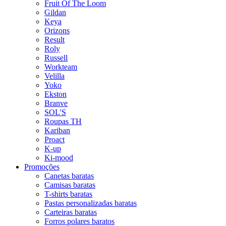
Fruit Of The Loom
Gildan
Keya
Orizons
Result
Roly
Russell
Workteam
Velilla
Yoko
Ekston
Branve
SOL'S
Roupas TH
Kariban
Proact
K-up
Ki-mood
Promoções
Canetas baratas
Camisas baratas
T-shirts baratas
Pastas personalizadas baratas
Carteiras baratas
Forros polares baratos