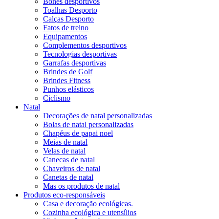
Bonés desportivos
Toalhas Desporto
Calças Desporto
Fatos de treino
Equipamentos
Complementos desportivos
Tecnologias desportivas
Garrafas desportivas
Brindes de Golf
Brindes Fitness
Punhos elásticos
Ciclismo
Natal
Decorações de natal personalizadas
Bolas de natal personalizadas
Chapéus de papai noel
Meias de natal
Velas de natal
Canecas de natal
Chaveiros de natal
Canetas de natal
Mas os produtos de natal
Produtos eco-responsáveis
Casa e decoração ecológicas.
Cozinha ecológica e utensílios