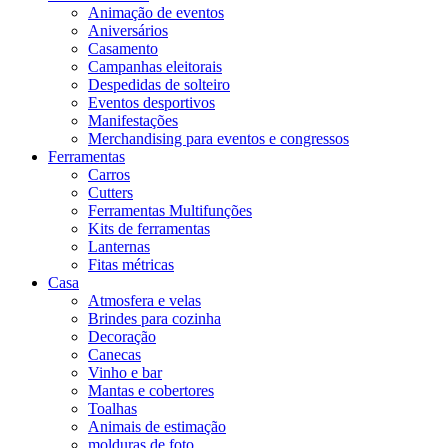
Animação de eventos
Aniversários
Casamento
Campanhas eleitorais
Despedidas de solteiro
Eventos desportivos
Manifestações
Merchandising para eventos e congressos
Ferramentas
Carros
Cutters
Ferramentas Multifunções
Kits de ferramentas
Lanternas
Fitas métricas
Casa
Atmosfera e velas
Brindes para cozinha
Decoração
Canecas
Vinho e bar
Mantas e cobertores
Toalhas
Animais de estimação
molduras de foto