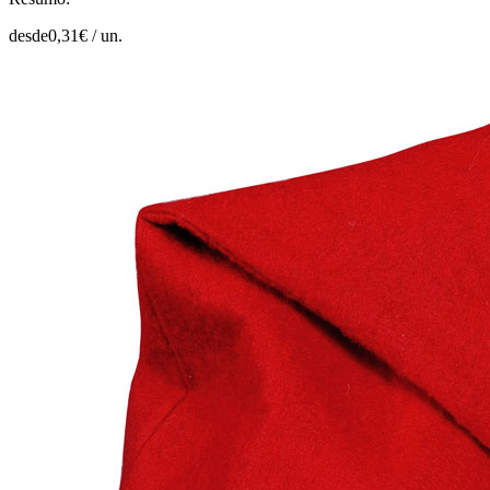
desde
0,31
€ /
un.