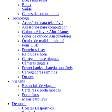
Bolas anti stress
Relax
Saúde
Caixas de comprimidos
Tecnologia
Acessórios para telemóvel
Acessórios para computador
Colunas Altavoz Alto-falantes
Fones de ouvido Auscultadores
Óculos de realidade virtual
Pens USB
Ponteiros laser
Relógios e hora
Carregadores e plugues
Câmeras digitais
Power banks e baterias portáteis
Carregadores sem fios
Drones
Viagens
Essenciais de viagem
Carteiras e porta moedas
Porta fatos
Malas e trolleys
Desporto
Coletes Desportivos