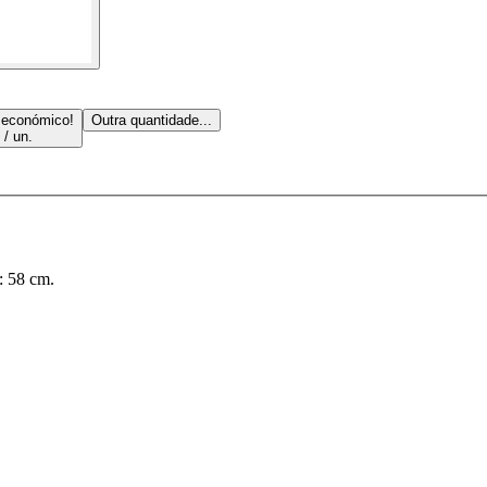
 económico!
Outra quantidade...
 / un.
: 58 cm.