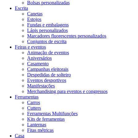
Bolsas personalizadas
Escrita
Canetas
Estojos
Fundas e embalagens
Lápis personalizados
Marcadores fluorescentes personalizados
Conjuntos de escrita
Feiras e eventos
Animação de eventos
Aniversários
Casamento
Campanhas eleitorais
Despedidas de solteiro
Eventos desportivos
Manifestações
Merchandising para eventos e congressos
Ferramentas
Carros
Cutters
Ferramentas Multifunções
Kits de ferramentas
Lanternas
Fitas métricas
Casa