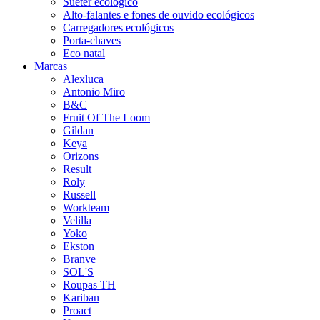
Suéter ecológico
Alto-falantes e fones de ouvido ecológicos
Carregadores ecológicos
Porta-chaves
Eco natal
Marcas
Alexluca
Antonio Miro
B&C
Fruit Of The Loom
Gildan
Keya
Orizons
Result
Roly
Russell
Workteam
Velilla
Yoko
Ekston
Branve
SOL'S
Roupas TH
Kariban
Proact