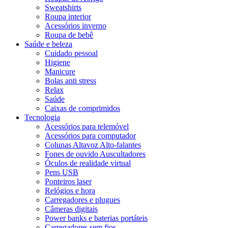
Sweatshirts
Roupa interior
Acessórios inverno
Roupa de bebê
Saúde e beleza
Cuidado pessoal
Higiene
Manicure
Bolas anti stress
Relax
Saúde
Caixas de comprimidos
Tecnologia
Acessórios para telemóvel
Acessórios para computador
Colunas Altavoz Alto-falantes
Fones de ouvido Auscultadores
Óculos de realidade virtual
Pens USB
Ponteiros laser
Relógios e hora
Carregadores e plugues
Câmeras digitais
Power banks e baterias portáteis
Carregadores sem fios