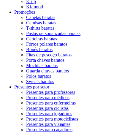
K-up
Ki-mood
Promoções
Canetas baratas
Camisas baratas
T-shirts baratas
Pastas personalizadas baratas
Carteiras baratas
Forros polares baratos
Bonés baratos
Fitas de pescoço baratos
Porta chaves baratos
Mochilas baratas
Guarda chuvas baratos
Polos baratos
Sweats baratos
Presentes por setor
Presentes para professores
Presentes para médicos
Presentes para enfermeiras
Presentes para ciclistas
Presentes para jogadores
Presentes para motociclistas
Presentes para viajantes
Presentes para caçadores