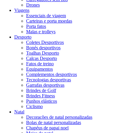
Drones
Viagens
Essenciais de viagem
Carteiras e porta moedas
Porta fatos
Malas e trolleys
Desporto
Coletes Desportivos
Bonés desportivos
Toalhas Desporto
Calças Desporto
Fatos de treino
Equipamentos
Complementos desportivos
Tecnologias desportivas
Garrafas desportivas
Brindes de Golf
Brindes Fitness
Punhos elásticos
Ciclismo
Natal
Decorações de natal personalizadas
Bolas de natal personalizadas
Chapéus de papai noel