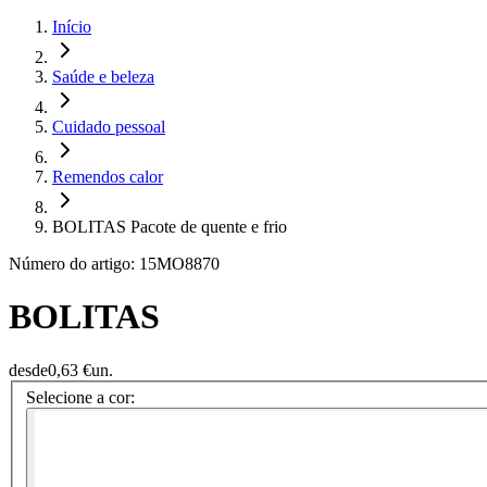
Início
Saúde e beleza
Cuidado pessoal
Remendos calor
BOLITAS Pacote de quente e frio
Número do artigo: 15MO8870
BOLITAS
desde
0,63 €
un.
Selecione a cor: