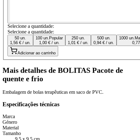
Selecione a quantidade:
Selecione a quantidade:
50 un.
100 un.
Popular
250 un.
500 un.
1000 un.
Ma
1,56 € / un.
1,00 € / un.
1,01 € / un.
0,94 € / un.
0,77
Adicionar ao carrinho
Mais detalhes de BOLITAS Pacote de
quente e frio
Embalagem de bolas terapêuticas em saco de PVC.
Especificações técnicas
Marca
Género
Material
Tamanho
9,5 x 9,5 cm