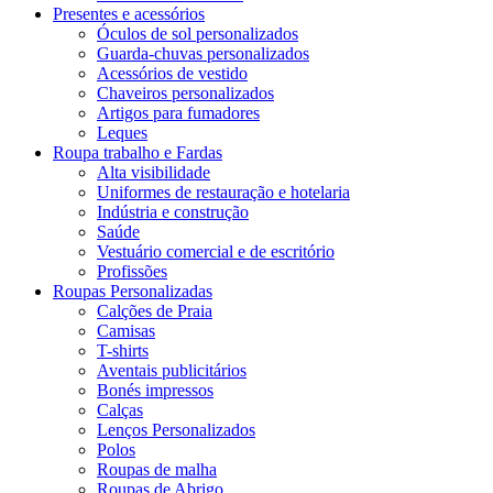
Presentes e acessórios
Óculos de sol personalizados
Guarda-chuvas personalizados
Acessórios de vestido
Chaveiros personalizados
Artigos para fumadores
Leques
Roupa trabalho e Fardas
Alta visibilidade
Uniformes de restauração e hotelaria
Indústria e construção
Saúde
Vestuário comercial e de escritório
Profissões
Roupas Personalizadas
Calções de Praia
Camisas
T-shirts
Aventais publicitários
Bonés impressos
Calças
Lenços Personalizados
Polos
Roupas de malha
Roupas de Abrigo