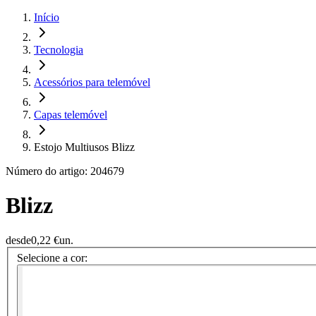
Início
Tecnologia
Acessórios para telemóvel
Capas telemóvel
Estojo Multiusos Blizz
Número do artigo: 204679
Blizz
desde
0,22 €
un.
Selecione a cor: