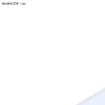
desde
0,05
€ /
un.