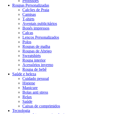
Profissões
Roupas Personalizadas
Calções de Praia
Camisas
T-shirts
Aventais publicitários
Bonés impressos
Calças
Lenços Personalizados
Polos
Roupas de malha
Roupas de Abrigo
Sweatshirts
Roupa interior
Acessórios inverno
Roupa de bebê
Saúde e beleza
Cuidado pessoal
Higiene
Manicure
Bolas anti stress
Relax
Saúde
Caixas de comprimidos
Tecnologia