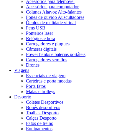
Acessórios para telemóvel
Acessórios para computador
Colunas Altavoz Alto-falantes
Fones de ouvido Auscultadores
Óculos de realidade virtual
Pens USB
Ponteiros laser
Relógios e hora
Carregadores e plugues
Câmeras digitais
Power banks e baterias portáteis
Carregadores sem fios
Drones
Viagens
Essenciais de viagem
Carteiras e porta moedas
Porta fatos
Malas e trolleys
Desporto
Coletes Desportivos
Bonés desportivos
Toalhas Desporto
Calças Desporto
Fatos de treino
Equipamentos