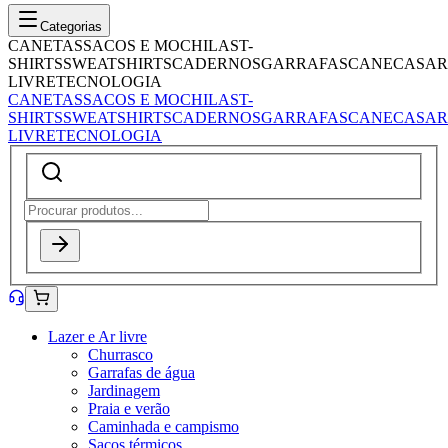
Categorias
CANETAS
SACOS E MOCHILAS
T-
SHIRTS
SWEATSHIRTS
CADERNOS
GARRAFAS
CANECAS
AR
LIVRE
TECNOLOGIA
CANETAS
SACOS E MOCHILAS
T-
SHIRTS
SWEATSHIRTS
CADERNOS
GARRAFAS
CANECAS
AR
LIVRE
TECNOLOGIA
Lazer e Ar livre
Churrasco
Garrafas de água
Jardinagem
Praia e verão
Caminhada e campismo
Sacos térmicos