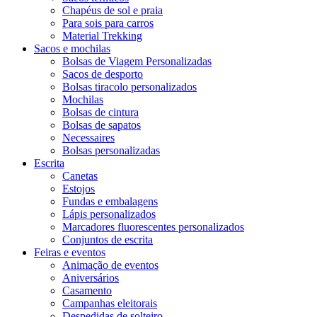
Chapéus de sol e praia
Para sois para carros
Material Trekking
Sacos e mochilas
Bolsas de Viagem Personalizadas
Sacos de desporto
Bolsas tiracolo personalizados
Mochilas
Bolsas de cintura
Bolsas de sapatos
Necessaires
Bolsas personalizadas
Escrita
Canetas
Estojos
Fundas e embalagens
Lápis personalizados
Marcadores fluorescentes personalizados
Conjuntos de escrita
Feiras e eventos
Animação de eventos
Aniversários
Casamento
Campanhas eleitorais
Despedidas de solteiro