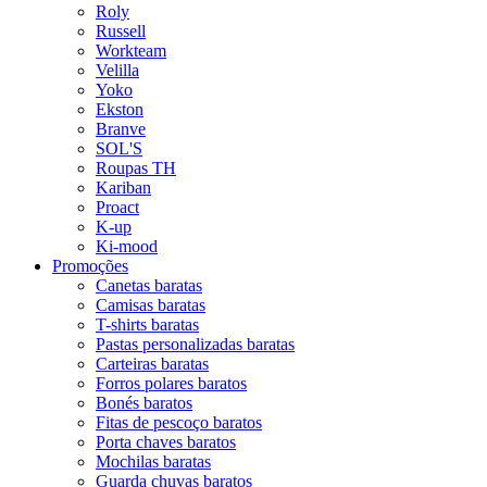
Roly
Russell
Workteam
Velilla
Yoko
Ekston
Branve
SOL'S
Roupas TH
Kariban
Proact
K-up
Ki-mood
Promoções
Canetas baratas
Camisas baratas
T-shirts baratas
Pastas personalizadas baratas
Carteiras baratas
Forros polares baratos
Bonés baratos
Fitas de pescoço baratos
Porta chaves baratos
Mochilas baratas
Guarda chuvas baratos