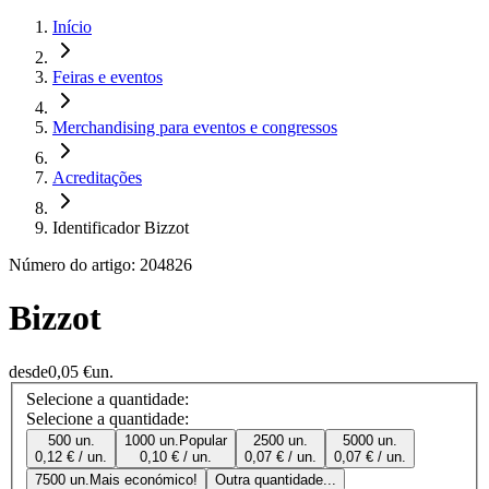
Início
Feiras e eventos
Merchandising para eventos e congressos
Acreditações
Identificador Bizzot
Número do artigo: 204826
Bizzot
desde
0,05 €
un.
Selecione a quantidade:
Selecione a quantidade:
500 un.
1000 un.
Popular
2500 un.
5000 un.
0,12 € / un.
0,10 € / un.
0,07 € / un.
0,07 € / un.
7500 un.
Mais económico!
Outra quantidade...