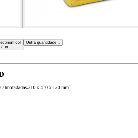
 económico!
Outra quantidade...
 / un.
0D
ças almofadadas.310 x 410 x 120 mm