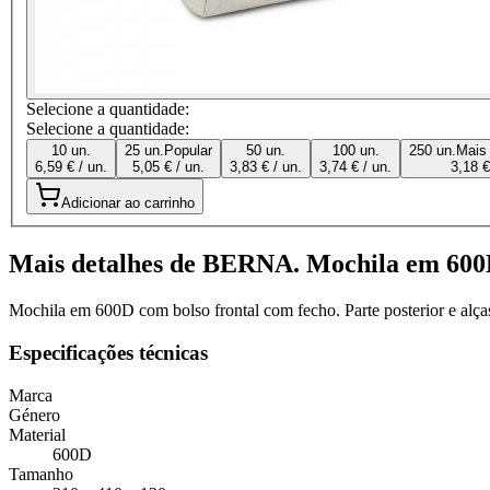
Selecione a quantidade:
Selecione a quantidade:
10 un.
25 un.
Popular
50 un.
100 un.
250 un.
Mais
6,59 € / un.
5,05 € / un.
3,83 € / un.
3,74 € / un.
3,18 €
Adicionar ao carrinho
Mais detalhes de BERNA. Mochila em 60
Mochila em 600D com bolso frontal com fecho. Parte posterior e al
Especificações técnicas
Marca
Género
Material
600D
Tamanho