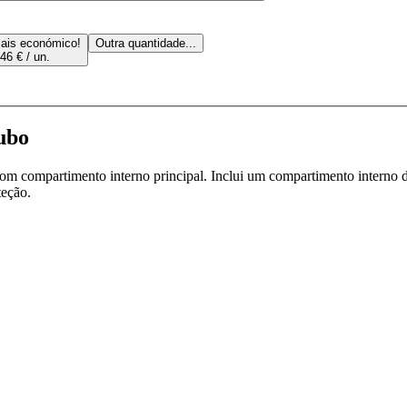
ais económico!
Outra quantidade...
46 € / un.
ubo
om compartimento interno principal. Inclui um compartimento interno
teção.