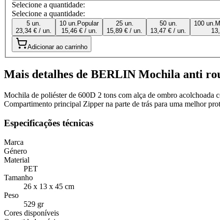
Selecione a quantidade:
Selecione a quantidade:
5 un.
10 un.
Popular
25 un.
50 un.
100 un.
M
23,34 € / un.
15,46 € / un.
15,89 € / un.
13,47 € / un.
13,
Adicionar ao carrinho
Mais detalhes de BERLIN Mochila anti ro
Mochila de poliéster de 600D 2 tons com alça de ombro acolchoada c
Compartimento principal Zipper na parte de trás para uma melhor pro
Especificações técnicas
Marca
Género
Material
PET
Tamanho
26 x 13 x 45 cm
Peso
529 gr
Cores disponíveis