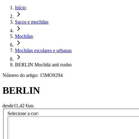
Início
Sacos e mochilas
Mochilas
Mochilas escolares e urbanas
BERLIN Mochila anti roubo
Número do artigo: 15MO9294
BERLIN
desde
11,42 €
un.
Selecione a cor: