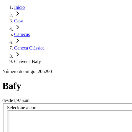
Início
Casa
Canecas
Caneca Clássica
Chávena Bafy
Número do artigo: 205290
Bafy
desde
1,97 €
un.
Selecione a cor: