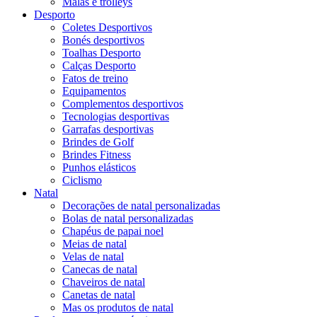
Malas e trolleys
Desporto
Coletes Desportivos
Bonés desportivos
Toalhas Desporto
Calças Desporto
Fatos de treino
Equipamentos
Complementos desportivos
Tecnologias desportivas
Garrafas desportivas
Brindes de Golf
Brindes Fitness
Punhos elásticos
Ciclismo
Natal
Decorações de natal personalizadas
Bolas de natal personalizadas
Chapéus de papai noel
Meias de natal
Velas de natal
Canecas de natal
Chaveiros de natal
Canetas de natal
Mas os produtos de natal