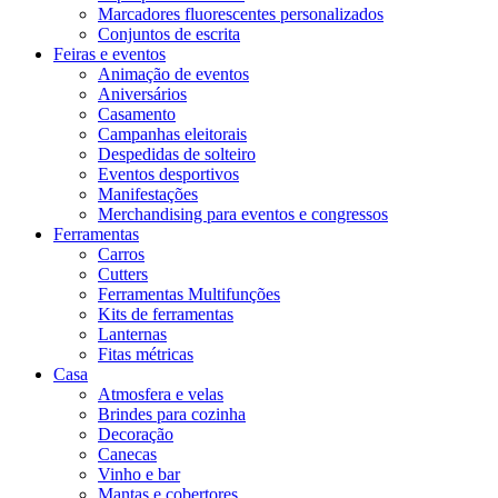
Marcadores fluorescentes personalizados
Conjuntos de escrita
Feiras e eventos
Animação de eventos
Aniversários
Casamento
Campanhas eleitorais
Despedidas de solteiro
Eventos desportivos
Manifestações
Merchandising para eventos e congressos
Ferramentas
Carros
Cutters
Ferramentas Multifunções
Kits de ferramentas
Lanternas
Fitas métricas
Casa
Atmosfera e velas
Brindes para cozinha
Decoração
Canecas
Vinho e bar
Mantas e cobertores