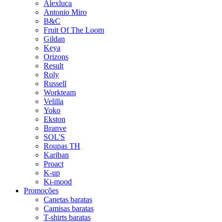
Alexluca
Antonio Miro
B&C
Fruit Of The Loom
Gildan
Keya
Orizons
Result
Roly
Russell
Workteam
Velilla
Yoko
Ekston
Branve
SOL'S
Roupas TH
Kariban
Proact
K-up
Ki-mood
Promoções
Canetas baratas
Camisas baratas
T-shirts baratas