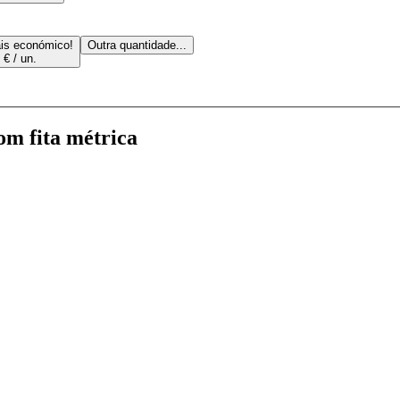
is económico!
Outra quantidade...
 € / un.
m fita métrica