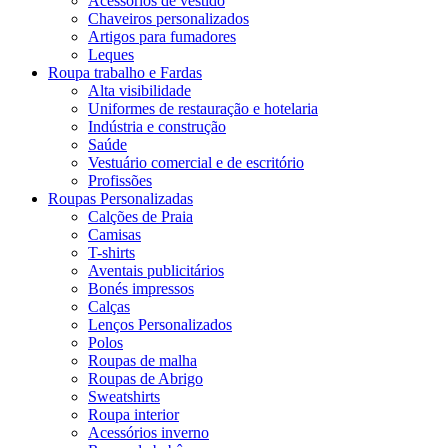
Acessórios de vestido
Chaveiros personalizados
Artigos para fumadores
Leques
Roupa trabalho e Fardas
Alta visibilidade
Uniformes de restauração e hotelaria
Indústria e construção
Saúde
Vestuário comercial e de escritório
Profissões
Roupas Personalizadas
Calções de Praia
Camisas
T-shirts
Aventais publicitários
Bonés impressos
Calças
Lenços Personalizados
Polos
Roupas de malha
Roupas de Abrigo
Sweatshirts
Roupa interior
Acessórios inverno