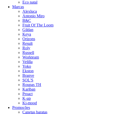
Eco natal
Marcas
Alexluca
Antonio Miro
B&C
Fruit Of The Loom
Gildan
Keya
Orizons
Result
Roly
Russell
Workteam
Velilla
Yoko
Ekston
Branve
SOL'S
Roupas TH
Kariban
Proact
K-up
Ki-mood
Promoções
Canetas baratas