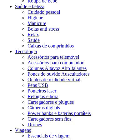
Roupa de bebê
Saúde e beleza
Cuidado pessoal
Higiene
Manicure
Bolas anti stress
Relax
Saúde
Caixas de comprimidos
Tecnologia
Acessórios para telemóvel
Acessórios para computador
Colunas Altavoz Alto-falantes
Fones de ouvido Auscultadores
Óculos de realidade virtual
Pens USB
Ponteiros laser
Relógios e hora
Carregadores e plugues
Câmeras digitais
Power banks e baterias portáteis
Carregadores sem fios
Drones
Viagens
Essenciais de viagem