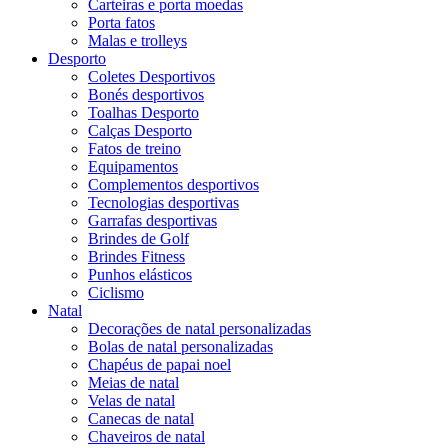
Carteiras e porta moedas
Porta fatos
Malas e trolleys
Desporto
Coletes Desportivos
Bonés desportivos
Toalhas Desporto
Calças Desporto
Fatos de treino
Equipamentos
Complementos desportivos
Tecnologias desportivas
Garrafas desportivas
Brindes de Golf
Brindes Fitness
Punhos elásticos
Ciclismo
Natal
Decorações de natal personalizadas
Bolas de natal personalizadas
Chapéus de papai noel
Meias de natal
Velas de natal
Canecas de natal
Chaveiros de natal