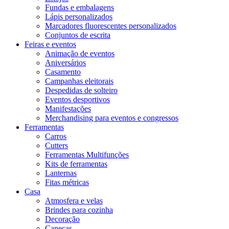
Fundas e embalagens
Lápis personalizados
Marcadores fluorescentes personalizados
Conjuntos de escrita
Feiras e eventos
Animação de eventos
Aniversários
Casamento
Campanhas eleitorais
Despedidas de solteiro
Eventos desportivos
Manifestações
Merchandising para eventos e congressos
Ferramentas
Carros
Cutters
Ferramentas Multifunções
Kits de ferramentas
Lanternas
Fitas métricas
Casa
Atmosfera e velas
Brindes para cozinha
Decoração
Canecas