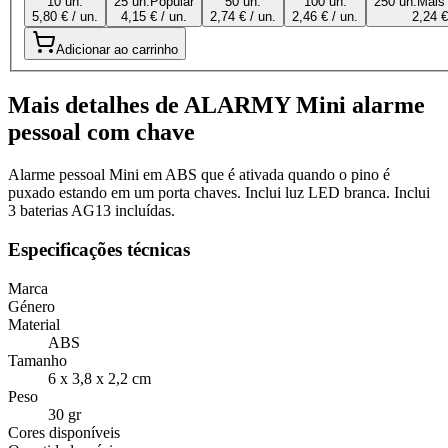
10 un.
25 un.
Popular
50 un.
100 un.
250 un.
Mais
5,80 € / un.
4,15 € / un.
2,74 € / un.
2,46 € / un.
2,24 €
Adicionar ao carrinho
Mais detalhes de ALARMY Mini alarme
pessoal com chave
Alarme pessoal Mini em ABS que é ativada quando o pino é
puxado estando em um porta chaves. Inclui luz LED branca. Inclui
3 baterias AG13 incluídas.
Especificações técnicas
Marca
Género
Material
ABS
Tamanho
6 x 3,8 x 2,2 cm
Peso
30 gr
Cores disponíveis