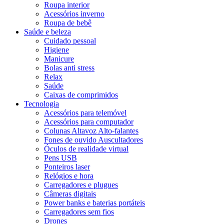
Roupa interior
Acessórios inverno
Roupa de bebê
Saúde e beleza
Cuidado pessoal
Higiene
Manicure
Bolas anti stress
Relax
Saúde
Caixas de comprimidos
Tecnologia
Acessórios para telemóvel
Acessórios para computador
Colunas Altavoz Alto-falantes
Fones de ouvido Auscultadores
Óculos de realidade virtual
Pens USB
Ponteiros laser
Relógios e hora
Carregadores e plugues
Câmeras digitais
Power banks e baterias portáteis
Carregadores sem fios
Drones