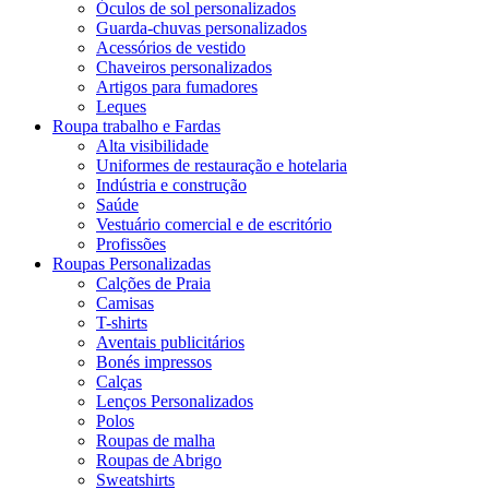
Óculos de sol personalizados
Guarda-chuvas personalizados
Acessórios de vestido
Chaveiros personalizados
Artigos para fumadores
Leques
Roupa trabalho e Fardas
Alta visibilidade
Uniformes de restauração e hotelaria
Indústria e construção
Saúde
Vestuário comercial e de escritório
Profissões
Roupas Personalizadas
Calções de Praia
Camisas
T-shirts
Aventais publicitários
Bonés impressos
Calças
Lenços Personalizados
Polos
Roupas de malha
Roupas de Abrigo
Sweatshirts