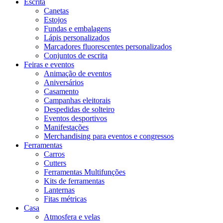
Escrita
Canetas
Estojos
Fundas e embalagens
Lápis personalizados
Marcadores fluorescentes personalizados
Conjuntos de escrita
Feiras e eventos
Animação de eventos
Aniversários
Casamento
Campanhas eleitorais
Despedidas de solteiro
Eventos desportivos
Manifestações
Merchandising para eventos e congressos
Ferramentas
Carros
Cutters
Ferramentas Multifunções
Kits de ferramentas
Lanternas
Fitas métricas
Casa
Atmosfera e velas