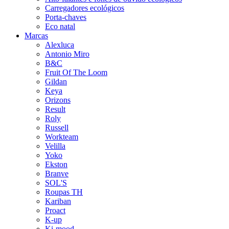
Carregadores ecológicos
Porta-chaves
Eco natal
Marcas
Alexluca
Antonio Miro
B&C
Fruit Of The Loom
Gildan
Keya
Orizons
Result
Roly
Russell
Workteam
Velilla
Yoko
Ekston
Branve
SOL'S
Roupas TH
Kariban
Proact
K-up
Ki-mood