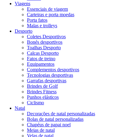
Viagens
Essenciais de viagem
Carteiras e porta moedas
Porta fatos
Malas e trolleys
Desporto
Coletes Desportivos
Bonés desportivos
Toalhas Desporto
Calças Desporto
Fatos de treino
Equipamentos
Complementos desportivos
Tecnologias desportivas
Garrafas desportivas
Brindes de Golf
Brindes Fitness
Punhos elásticos
Ciclismo
Natal
Decorações de natal personalizadas
Bolas de natal personalizadas
Chapéus de papai noel
Meias de natal
Velas de natal